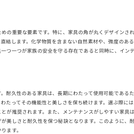
子供と一緒に安全なインテリアを作るポイント
子供の成長に対応する家具選び
安全性を重視した素材の選定
ための重要な要素です。特に、家具の角が丸くデザインさ
丸みを帯びたデザインの重要性
に直結します。化学物質を含まない自然素材や、強度のあ
収納スペースが多い家具の活用
具一つ一つが家族の安全を守る存在であると同時に、イン
遊び心を取り入れたインテリアの工夫
子供が安心して遊べる空間作り
ラウンドエッジデザインが家族に与える安心感
丸みのあるデザインがもたらす安全性
す。耐久性のある家具は、長期にわたって使用可能である
子供がいる家庭でのラウンドエッジの利点
もわたってその機能性と美しさを保ち続けます。選ぶ際に
家具の角を丸くするメリット
ことが推奨されます。また、メンテナンスがしやすい家具
日常生活に溶け込む柔らかなデザイン
げが美しさと耐久性を保つ秘訣となります。このように、
ラウンドエッジで実現する温かみのある空間
かります。