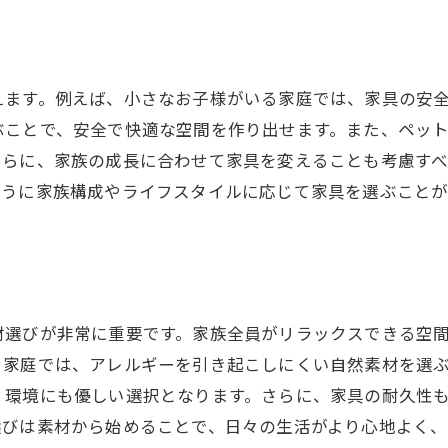
全世代に優しいデザインの魅力
リビングを快適にする自然素材の家具の魅力
自然素材がもたらす健康的な空間
えます。例えば、小さなお子様がいる家庭では、家具の安
木材の温かみを活かしたリビング作り
ぶことで、安全で快適な空間を作り出せます。また、ペッ
エコフレンドリーな素材選びのポイント
さらに、家族の成長に合わせて家具を変えることも考慮す
ように家族構成やライフスタイルに応じて家具を選ぶこと
リラックスを促す自然な色合い
自然素材とモダンデザインの融合
持続可能な生活を支える家具選び
ニュートラルカラーで演出する落ち着いた空間作り
材選びが非常に重要です。家族全員がリラックスできる空
ニュートラルカラーの心理効果と調和
る家庭では、アレルギーを引き起こしにくい自然素材を選
色合いがもたらすリラクゼーション効果
、環境にも優しい選択となります。さらに、家具の耐久性
シンプルで洗練された空間作りのコツ
選びは素材から始めることで、日々の生活がより心地よく
色のバランスが生む調和のとれたインテリア