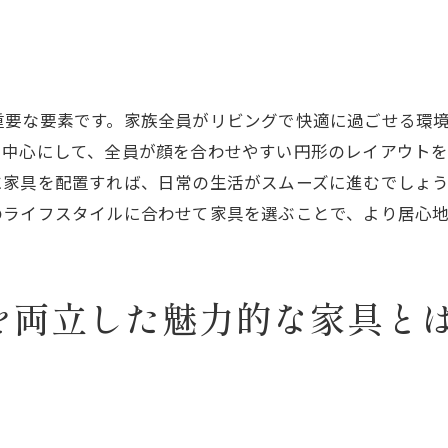
ニュートラルカラーで叶える開放感
季節に応じたカラーアレンジの提案
家族全員がリラックスできる座席配置のコツ
重要な要素です。家族全員がリビングで快適に過ごせる環
家族の会話を促進する座席配置
を中心にして、全員が顔を合わせやすい円形のレイアウト
リビングに適したソファの選び方
に家具を配置すれば、日常の生活がスムーズに進むでしょ
スペースを有効活用する配置アイデア
のライフスタイルに合わせて家具を選ぶことで、より居心
快適な動線を考慮した家具の配置
家族のつながりを感じられる間取り
を両立した魅力的な家具と
座席配置で生まれる居心地の良さ
柔らかい照明で作る温かみのあるファミリー空間
照明の明るさが与える心理的影響
間接照明で演出する柔らかな光
家族の団らんを演出する照明の選び方