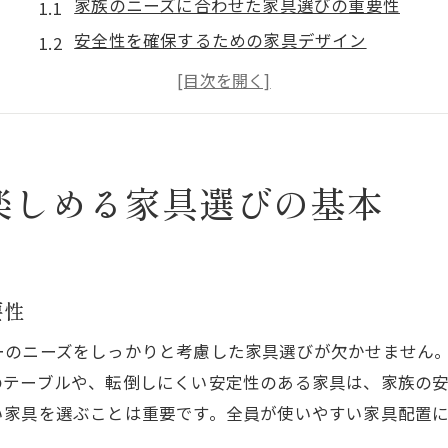
家族のニーズに合わせた家具選びの重要性
安全性を確保するための家具デザイン
耐久性がもたらす長期的なメリット
家族構成に応じた家具の選び方
快適な暮らしを支える素材選び
家具配置で家族の団らんを促進
楽しめる家具選びの基本
耐久性とデザイン性を両立した魅力的な家具とは
長持ちする家具選びのポイント
デザイン性を損なわない耐久素材の魅力
要性
家族のライフスタイルに合わせた家具の選択
ーのニーズをしっかりと考慮した家具選びが欠かせません
インテリアに調和するシンプルなデザイン
のテーブルや、転倒しにくい安定性のある家具は、家族の
高品質な家具がもたらす安心感
い家具を選ぶことは重要です。全員が使いやすい家具配置
コストパフォーマンスを考慮した選び方