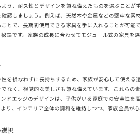
るよう、耐久性とデザインを兼ね備えたものを選ぶことが
柔らかい光で包まれる安心感
を確認しましょう。例えば、天然木や金属などの堅牢な素
リビングに適した照明のバリエーション
ることで、長期間使用できる家具を手に入れることが可能
照明と家具の調和が生む温かみ
る秘訣です。家族の成長に合わせてモジュール式の家具を
力
ン性を損なわずに長持ちするため、家族が安心して使える
けでなく、視覚的な美しさも兼ね備えています。これらの
ウンドエッジのデザインは、子供がいる家庭での安全性を
により、インテリア全体の調和を維持しつつ、家族全員が心
の選択