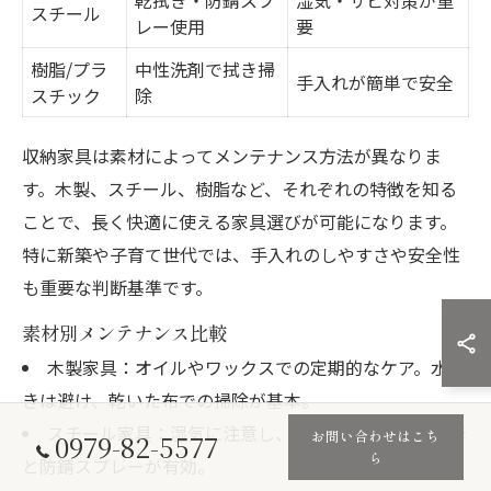
乾拭き・防錆スプ
湿気・サビ対策が重
スチール
レー使用
要
樹脂/プラ
中性洗剤で拭き掃
手入れが簡単で安全
スチック
除
収納家具は素材によってメンテナンス方法が異なりま
す。木製、スチール、樹脂など、それぞれの特徴を知る
ことで、長く快適に使える家具選びが可能になります。
特に新築や子育て世代では、手入れのしやすさや安全性
も重要な判断基準です。
素材別メンテナンス比較
木製家具：オイルやワックスでの定期的なケア。水拭
きは避け、乾いた布での掃除が基本。
スチール家具：湿気に注意し、サビ防止のため乾拭き
お問い合わせはこち
0979-82-5577
ら
と防錆スプレーが有効。