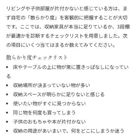
家具の用途が曖昧な場合の解決策
リビングや子供部屋が片付かないと感じている方は、ま
3段棚以外の収納方法も検討しよう
ず自宅の「散らかり度」を客観的に把握することが大切
木製家具を長く使うための収納術
です。ここでは、収納家具が本当に足りているか、3段棚
木製家具のオイル手入れで寿命を伸ばす
が最適かを診断するチェックリストを用意しました。次
収納家具の素材別メンテナンス比較表
の項目にいくつ当てはまるか数えてみてください。
古い家具の汚れ落とし・再生のヒント
散らかり度チェックリスト
日常でできる家具メンテナンス習慣
床やテーブルの上に物が常に置きっぱなしになってい
家具の設置場所と湿度管理のポイント
る
収納場所が決まっていない物が多い
整理整頓なら家具用途をまず一つ決めて
収納スペースが明らかに足りないと感じる
用途別に家具を選ぶと失敗しにくい理由
使いたい物がすぐに見つからない
家具用途決定のコツを実例で解説
同じ物を何度も買ってしまう
整理整頓を叶える家具活用の基本
子供のおもちゃや本が片付かない
まず一つ用途を決める収納計画の始め方
収納の用途があいまいで、何をどこにしまうか迷う