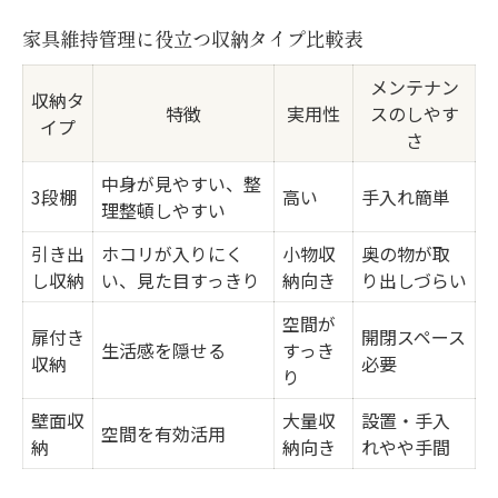
家具維持管理に役立つ収納タイプ比較表
メンテナン
収納タ
特徴
実用性
スのしやす
イプ
さ
中身が見やすい、整
3段棚
高い
手入れ簡単
理整頓しやすい
引き出
ホコリが入りにく
小物収
奥の物が取
し収納
い、見た目すっきり
納向き
り出しづらい
空間が
扉付き
開閉スペース
生活感を隠せる
すっき
収納
必要
り
壁面収
大量収
設置・手入
空間を有効活用
納
納向き
れやや手間