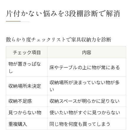
家具で解決！片付かない原因の傾向と対策
片付かない悩みを3段棚診断で解消
家具維持管理の秘訣と収納選びの工夫
木製家具の手入れ術で長く美しく使うコツ
家具維持管理に役立つ収納タイプ比較表
散らかり度チェックリストで家具収納力を診断
子育て世代が選ぶ家具のメンテナンスポイ
チェック項目
内容
ント
物が置きっぱな
家具の寿命目安と買い替え時期の見分け方
床やテーブルの上に物が常にある
し
収納家具の選び方でメンテナンスも楽にな
収納場所が決まっていない物が多
る
収納場所未決定
い
3段棚が合うか迷った時のセルフチェック
収納不足感
収納スペースが明らかに足りない
3段棚適性セルフ診断チェックリスト
見つからない物
使いたい物がすぐに見つからない
家具収納の悩み別・最適な選択肢を知る
重複購入
同じ物を何度も買ってしまう
3段棚が向いている人の生活パターン例