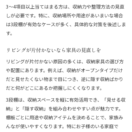
家具選びで迷わないためのポイント集
3～4項目以上当てはまる方は、収納力や整理方法の見直
迷いやすい収納方針のベストな始め方
しが必要です。特に、収納場所や用途があいまいな場合
収納方針に迷ったら家具診断で方向性を
は3段棚が有効なケースが多く、具体的な対策を後述しま
家具選びの失敗を防ぐチェック項目まとめ
す。
家具導入の第一歩は用途の明確化から
リビングが片付かないなら家具の見直しを
収納家具の種類別メリット・デメリット
家具維持管理を意識した収納計画の立て方
リビングが片付かない原因の多くは、収納家具の選び方
や配置にあります。例えば、収納がオープンタイプだけ
だと見せたくない物まで目につき、逆に隠す収納ばかり
だと何がどこにあるか把握しにくくなります。
3段棚は、収納スペースを縦に有効活用でき、「見せる収
納」と「隠す収納」を組み合わせやすい点が魅力です。
棚板ごとに用途や収納アイテムを決めることで、家族み
んなが使いやすくなります。特にお子様のいる家庭で