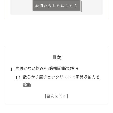
お問い合わせはこちら
目次
片付かない悩みを3段棚診断で解消
散らかり度チェックリストで家具収納力を
診断
リビングが片付かないなら家具の見直しを
家具選びに迷う方へ収納不足のサインとは
家族の成長に合わせた家具活用法を考える