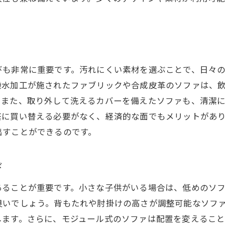
リビングを彩る理想のソファカラーの選び方
トレンドカラーでリビングを明るく
家族の好みに合わせた色選び
壁紙やカーテンと調和する色の選定
びも非常に重要です。汚れにくい素材を選ぶことで、日々
小さな子供がいる家庭向けの落ち着いた色
撥水加工が施されたファブリックや合成皮革のソファは、
汚れが目立たないソファカラーの選び方
。また、取り外して洗えるカバーを備えたソファも、清潔
空間を広く見せるための色彩テクニック
繁に買い替える必要がなく、経済的な面でもメリットがあ
快適な座り心地を追求したソファ配置の工夫
出すことができるのです。
動線を考慮したソファの配置術
家族全員がリラックスできるL字型配置
び
テレビや窓との位置関係を考えた配置
あることが重要です。小さな子供がいる場合は、低めのソ
家具のサイズに合わせた最適な配置
良いでしょう。背もたれや肘掛けの高さが調整可能なソフ
コーナーを活用したスペース作り
します。さらに、モジュール式のソファは配置を変えるこ