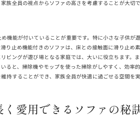
、家族全員の視点からソファの高さを考慮することが大切
ソファから見える景色を考えた配置
二つのソファを組み合わせた配置アイデア
リビング全体の雰囲気を引き立てるソファのデザイン
止め機能が付いていることが重要です。特に小さな子供が
モダンなデザインでリビングをおしゃれに
。滑り止め機能付きのソファは、床との接触面に滑り止め
クラシックな雰囲気を醸し出すデザイン選択
にリビングが遊び場となる家庭では、大いに役立ちます。
インテリアスタイルに合うデザインの見つけ方
ていると、掃除機やモップを使った掃除がしやすく、効率
空間を引き締めるシンプルデザイン
を維持することができ、家族全員が快適に過ごせる空間を
デザインと機能性を両立させたソファ選び
アクセントクッションでデザインを引き立てる
長く愛用できるソファの秘
掃除が楽になる取り外し可能カバー付きソファの魅力
カバーの取り外しが簡単なモデルの特徴
洗濯機で洗えるカバーの利便性
色やデザインを変えて気分転換