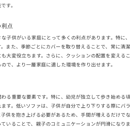
能です。
コミュニケーションが生まれるソファの向き
小さな子供に優しいソファ素材選びのポイント
の利点
アレルギー対策に配慮した素材選び
滑らかな肌触りが心地よいファブリック
さな子供がいる家庭にとって多くの利点があります。特に
子供が安心して使用できる天然素材
す。また、季節ごとにカバーを取り替えることで、常に清
にも大変役立ちます。さらに、クッションの配置を変える
耐水性のある素材で汚れ防止
るので、より一層家庭に適した環境を作り出せます。
環境に優しいエコ素材の選び方
低VOC素材が与える健康への影響
コミュニケーションが弾むソファの配置アイデア
関わる重要な要素です。特に、幼児が独立して歩き始める
家族が自然と集まる配置の工夫
れます。低いソファは、子供が自分で上り下りする際にバ
ソファを囲むサークルで親密な空間作り
に子供を抱き上げる必要があるため、手間が増えるだけで
リビングの中心に配置して会話を促進
っていることで、親子のコミュニケーションが円滑になり
動線を確保しつつ会話を楽しむ工夫