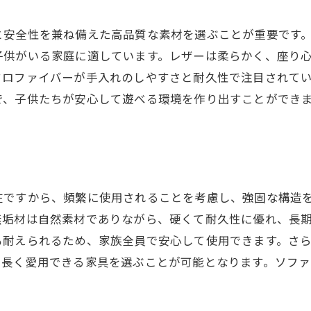
カバー交換で簡単に模様替え
と安全性を兼ね備えた高品質な素材を選ぶことが重要です
子供の汚れに強い防水カバーの魅力
子供がいる家庭に適しています。レザーは柔らかく、座り
長く清潔に使えるソファメンテナンス術
クロファイバーが手入れのしやすさと耐久性で注目されて
で、子供たちが安心して遊べる環境を作り出すことができ
在ですから、頻繁に使用されることを考慮し、強固な構造
無垢材は自然素材でありながら、硬くて耐久性に優れ、長
も耐えられるため、家族全員で安心して使用できます。さ
、長く愛用できる家具を選ぶことが可能となります。ソフ