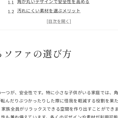
角が丸いデザインで安全性を高める
汚れにくい素材を選ぶメリット
子供の成長に合わせた柔軟なソファ選び
クッションの取り外しが簡単なモデルの利点
ソファの高さと子供の安全性の関係
滑り止め機能付きソファの重要性
るソファの選び方
耐久性抜群！家族が長く愛用できるソファの秘訣
高品質な素材の選び方
頻繁な使用に耐える強固な構造
メンテナンスが簡単なソファ素材
の一つが、安全性です。特に小さな子供がいる家庭では、
長持ちするソファの選び方ガイド
が転んだりぶつかったりした際に怪我を軽減する役割を果
子供やペットに強いソファカバー
、家族全員がリラックスできる空間を作り出すことができ
保証期間で見るソファの信頼性
久性も兼ね備えています。多くのデザインや素材が利用可