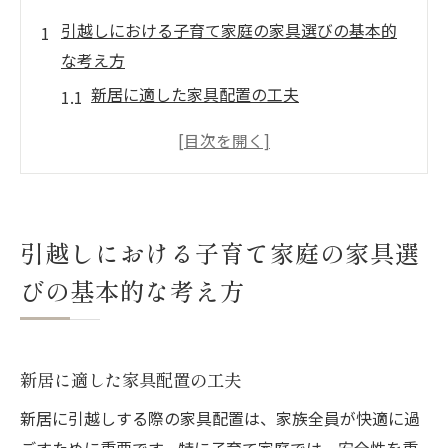
引越しにおける子育て家庭の家具選びの基本的
な考え方
新居に適した家具配置の工夫
子供の成長に対応する家具選びの重要性
生活スタイルに合った家具の選び方
家族全員が快適に過ごせる環境作り
引越し前に知っておきたい家具選びの基本
引越しにおける子育て家庭の家具選
コストパフォーマンスを考慮した家具選び
びの基本的な考え方
安全性を重視した子供に優しい家具選びのポイ
ント
角が丸いデザインで安心の家具
新居に適した家具配置の工夫
耐久性のある素材で長く使える家具
新居に引越しする際の家具配置は、家族全員が快適に過
転倒防止対策が施された家具選び