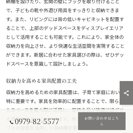
納棚を設けたり、玄関の壁にフックを取り付けること
で、子どもの靴や外遊び用具をすっきりと収納できま
す。また、リビングには背の低いキャビネットを配置す
ることで、上部のデッドスペースをディスプレイエリア
として活用することも可能です。これにより、家全体の
収納力を向上させ、より快適な生活空間を実現すること
ができます。新居に合わせた家具選びの際は、ぜひデッ
ドスペースを意識して設計しましょう。
収納力を高める家具配置の工夫
収納力を高めるための家具配置は、子育て家庭において
特に重要です。家具を効率的に配置することで、限られ
たスペースを最大限に活用し、家族全員が快適に過ごせ
お問い合わせはこち
る環境を作ることができます。例えば、リビングにはソ
0979-82-5577
ら
ファの背面を活用して収納棚を置くことで、スペースを