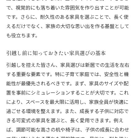
で、視覚的にも落ち着いた雰囲気を作り出すことが可能
び
です。さらに、耐久性のある家具を選ぶことで、長く使
創造性を刺激する子供部屋のインテリア
えるだけでなく、家族の大切な思い出を作る基盤として
快適な学習環境を整える家具選び
も役立ちます。
家族の絆を深める共有スペースの工夫
収納と遊び場を両立させる家具
引越し前に知っておきたい家具選びの基本
子供が自立心を育むためのレイアウト
引越しを控えた皆さん、家具選びは新居での生活を左右
楽しく安全な子供部屋の作り方
する重要な要素です。特に子育て家庭では、安全性と機
能性が最優先されるべきです。まず、家具のサイズや配
置を事前にシミュレーションすることが大切です。これ
により、スペースを最大限に活用し、家族全員が快適に
過ごせる環境を整えます。また、成長する子供に対応で
きる可変式の家具を選ぶと、長く愛用できます。例え
ば、調節可能な高さの机や椅子は、子供の成長に合わせ