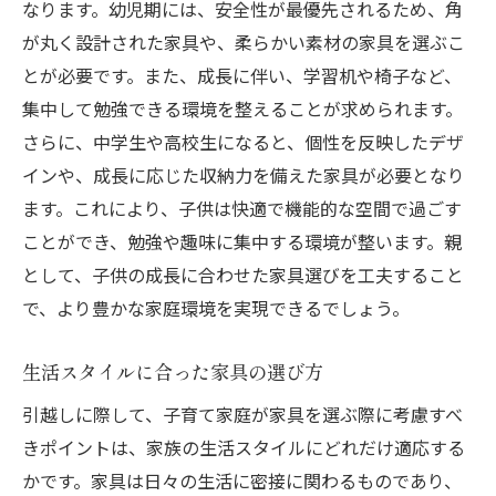
なります。幼児期には、安全性が最優先されるため、角
多目的に使える家具の探し方
が丸く設計された家具や、柔らかい素材の家具を選ぶこ
収納スペースを確保するデザイン選び
とが必要です。また、成長に伴い、学習机や椅子など、
空間を活かすミニマルデザイン
集中して勉強できる環境を整えることが求められます。
長く愛用できるデザインのポイント
さらに、中学生や高校生になると、個性を反映したデザ
収納スペースを最大限に活用するための家具選
インや、成長に応じた収納力を備えた家具が必要となり
び
ます。これにより、子供は快適で機能的な空間で過ごす
狭い空間でも活躍する収納テクニック
ことができ、勉強や趣味に集中する環境が整います。親
おもちゃや衣類を整理整頓する方法
として、子供の成長に合わせた家具選びを工夫すること
で、より豊かな家庭環境を実現できるでしょう。
空間を広く使える収納アイデア
家族の成長に対応する収納プラン
生活スタイルに合った家具の選び方
デッドスペースを有効活用する家具選び
引越しに際して、子育て家庭が家具を選ぶ際に考慮すべ
収納力を高める家具配置の工夫
きポイントは、家族の生活スタイルにどれだけ適応する
子供にとって安全な素材を選ぶことの重要性
かです。家具は日々の生活に密接に関わるものであり、