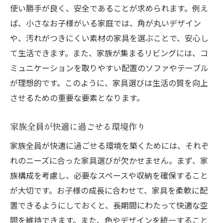
アレルギー対策に優れた素材選び
使い勝手が良く、安全であることが求められます。例え
環境に優しいエコ素材の家具
ば、小さなお子様がいる家庭では、角が丸いデザイン
耐久性と安全性を兼ね備えた素材
や、汚れがつきにくい素材の家具を選ぶことで、安心し
安心して使える天然素材の家具
て生活できます。また、家族が集まるリビングには、コ
ミュニケーションを取りやすい配置のソファやテーブル
有害化学物質を避けるための注意点
が理想的です。このように、家具選びは生活の質を向上
健康を守るための素材選びガイド
させるための重要な要素となります。
将来を見据えた長く使える家具の選び方
飽きのこないシンプルなデザイン
家族全員が快適に過ごせる環境作り
ライフスタイルの変化に対応する家具
家族全員が快適に過ごせる環境を築くためには、それぞ
高品質な素材で長持ちする家具選び
れのニーズに合った家具選びが欠かせません。まず、家
修理可能な家具で長期使用を目指す
族構成を考慮し、必要なスペースや収納を確保すること
成長する家族に柔軟に対応する家具
が大切です。お子様の成長に合わせて、家具を柔軟に配
ライフサイクルを考えた家具の選定
置できるようにしておくと、長期間にわたって快適な空
間を維持できます。また、色やデザインを統一すること
引越し後に理想の子供部屋を作るための家具選