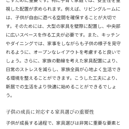
ごすために重要です。特に子育て家庭では、安全性を重
有害物質を含まない安全な素材
視した配置が求められます。例えば、リビングルームに
組み立て時の安全性を確認する方法
は、子供が自由に遊べる空間を確保することが大切で
子供の怪我を防ぐ家具レイアウト
す。そのためには、大型の家具を壁際に配置し、中央部
成長を見据えた家具選びで新居をより快適に
に広いスペースを作る工夫が必要です。また、キッチン
やダイニングでは、家事をしながらも子供の様子を見守
多機能な家具で成長をサポート
れるように、オープンなレイアウトを考慮すると良いで
成長に合わせた調整可能な家具
しょう。さらに、家族の動線を考えた家具配置により、
未来を見据えたシンプルデザイン
日常のストレスを減らし、家族全員が心地よく生活でき
家具の素材選びで安心感をプラス
る環境を整えることができます。こうした工夫により、
長期使用に耐える堅牢な家具
新居での生活をより快適に始めることができるでしょ
家族のニーズに応える家具選び
う。
機能性とデザインを両立させた家具選びのコツ
子供の成長に対応する家具選びの重要性
デザインと実用性を兼ね備えた選択肢
インテリアに調和するデザインの秘訣
子供が成長する過程で、家具選びは非常に重要な要素と