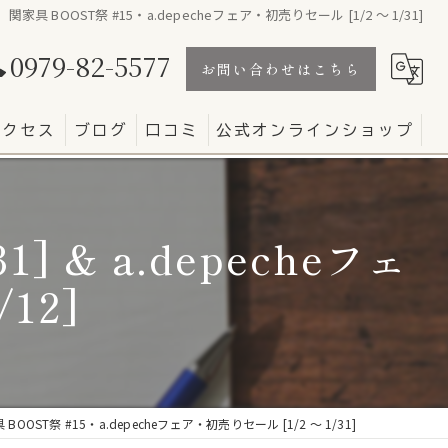
関家具 BOOST祭 #15・a.depecheフェア・初売りセール [1/2 〜 1/31]
0979-82-5577
お問い合わせはこちら
アクセス
ブログ
口コミ
公式オンラインショップ
] & a.depecheフェ
12]
OOST祭 #15・a.depecheフェア・初売りセール [1/2 〜 1/31]