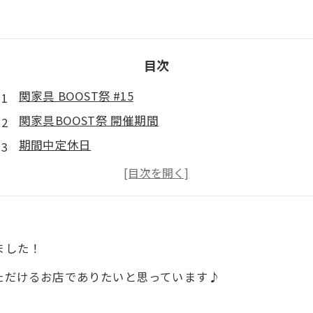
目次
関家具 BOOST祭 #15
関家具BOOST祭 開催期間
期間中定休日
関家具BOOST祭 #15の見どころは《この2つ！》
a.depeche （ア・デペシュ）・初売りフェア
a.depeche・初売りセール開催期間
a.depeche・初売りセールの見どころは《この3つ！》
ました！
関家具とは？
いただけるお店でありたいと思っています♪
a.depeche（ア・デペシュ）とは？