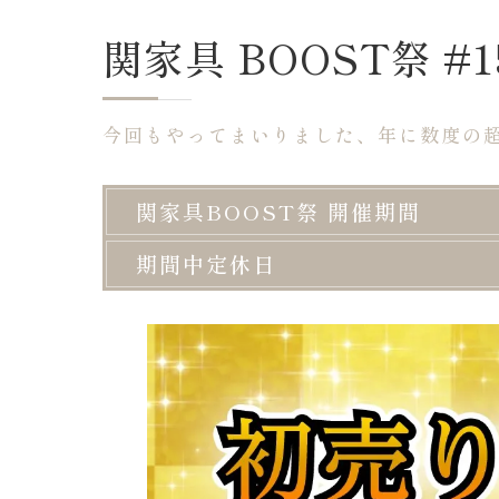
関家具 BOOST祭 #1
今回もやってまいりました、年に数度の
関家具BOOST祭 開催期間
期間中定休日