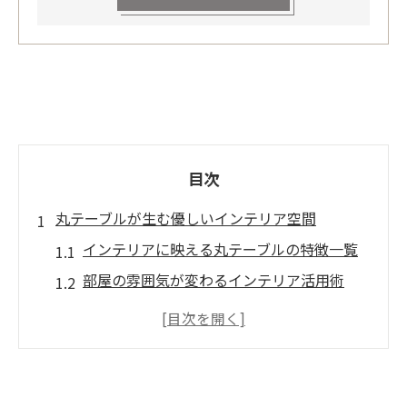
目次
丸テーブルが生む優しいインテリア空間
インテリアに映える丸テーブルの特徴一覧
部屋の雰囲気が変わるインテリア活用術
丸い形がもたらす柔らかな空間の秘密
おしゃれテーブルで北欧風インテリアを演
出
ロー テーブル選びで叶う洗練空間作り