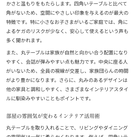
かさと温もりをもたらします。四角いテーブルと比べて
家族がくつろげるインテリアづくりの鍵
角がないため、空間にやさしい印象を与えるのが最大の
インテリアを彩るテーブル選びの新常識
特徴です。特に小さなお子さまがいるご家庭では、角に
インテリア視点で比較する丸テーブルと四
よるケガのリスクが少なく、安心して使えるという声も
角テーブル
多く聞かれます。
デザイン性を重視するなら丸テーブルが有
また、丸テーブルは家族が自然と向かい合う配置になり
効
やすく、会話が弾みやすい点も魅力です。中央に座る人
おしゃれテーブル選びの新基準とは
がいないため、全員の視線が交差し、家族団らんの時間
北欧インテリアに合う形状の選び方
がより豊かになります。さらに、丸みのあるデザインは
省スペースで叶う理想のインテリア
他の家具と調和しやすく、さまざまなインテリアスタイ
自然と会話が弾む丸テーブルの魅力
ルに馴染みやすいこともポイントです。
丸テーブルで生まれる会話量の違いを比較
部屋の雰囲気が変わるインテリア活用術
家族の目線が集まりやすい配置方法
インテリアとコミュニケーションの関係性
丸テーブルを取り入れることで、リビングやダイニング
子どもとの団らんが増える理由
の雰囲気は一気に柔らかくなります。例えば、四角いテ