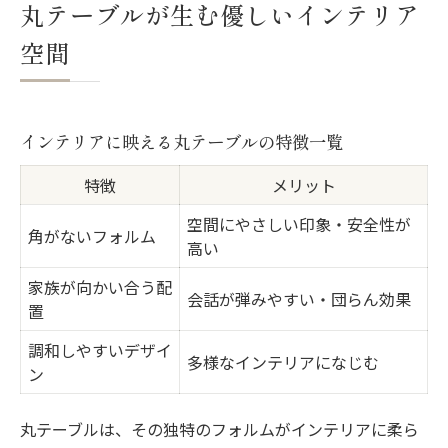
丸テーブルが生む優しいインテリア
角のない形で家族の距離が縮まる理由
空間
丸いインテリアテーブルが生む家族の近さ
比較
自然と視線が集まる配置のコツ
インテリアに映える丸テーブルの特徴一覧
四角いテーブルとの違いを体感
特徴
メリット
子どもが安心できる形状のポイント
空間にやさしい印象・安全性が
会話が弾むインテリアの選び方
角がないフォルム
高い
丸いテーブルがもたらす安心感とは
家族が向かい合う配
インテリアに丸テーブルが与える安心度比
会話が弾みやすい・団らん効果
置
較表
調和しやすいデザイ
角がないから子どもも安心の理由
多様なインテリアになじむ
ン
丸いフォルムで空間が優しくなる仕組み
安全性とインテリア性の両立法
丸テーブルは、その独特のフォルムがインテリアに柔ら