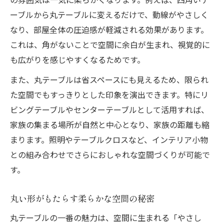
ーブルから丸テーブルに変えるだけで、動線がやさしく
おしゃれ空間で話しやすさもアップ
なり、部屋全体の圧迫感が軽減される効果があります。
動線を柔らかく整えるテーブルの配置術
これは、角がないことで空間に余白が生まれ、視覚的に
インテリア動線が変わる丸テーブル配置例
も広がりを感じやすくなるためです。
丸い形状が動きやすさを生む理由
また、丸テーブルは省スペースにも見えるため、限られ
家事が楽になるインテリアの工夫
た空間でもすっきりとした印象を演出できます。特にリ
省スペースでも圧迫感を感じさせない配置
ビングテーブルやセンターテーブルとして活用すれば、
法
家族の集まる場所が自然と中心となり、家族の距離も縮
おしゃれな動線のつくり方
まります。照明やテーブルクロスなど、インテリア小物
との組み合わせでさらにおしゃれな空間づくりが可能で
す。
丸い形がもたらす柔らかな空間の秘密
丸テーブルの一番の魅力は、空間に生まれる「やさし