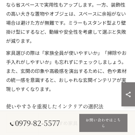
なら省スペースで実用性もアップします。一方、装飾性
の高い大きな置物やオブジェは、スペースに余裕がない
場合は避けた方が無難です。ミラーもスタンド型より壁
掛け型にするなど、動線や安全性を考慮して選ぶと失敗
が減ります。
家具選びの際は「家族全員が使いやすいか」「掃除やお
手入れがしやすいか」も忘れずにチェックしましょう。
また、玄関の印象や高級感を演出するために、色や素材
の統一感を意識すると、おしゃれな玄関インテリアが実
現しやすくなります。
使いやすさを重視したインテリアの選択法
選び方のポイン
お問い合わせはこち
0979-82-5577
用途/状況
おすすめ家具
ら
ト