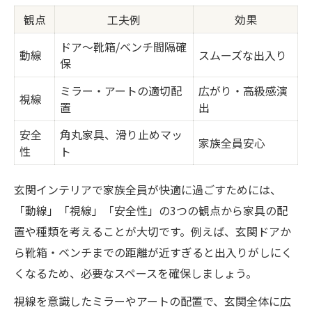
観点
工夫例
効果
ドア〜靴箱/ベンチ間隔確
動線
スムーズな出入り
保
ミラー・アートの適切配
広がり・高級感演
視線
置
出
安全
角丸家具、滑り止めマッ
家族全員安心
性
ト
玄関インテリアで家族全員が快適に過ごすためには、
「動線」「視線」「安全性」の3つの観点から家具の配
置や種類を考えることが大切です。例えば、玄関ドアか
ら靴箱・ベンチまでの距離が近すぎると出入りがしにく
くなるため、必要なスペースを確保しましょう。
視線を意識したミラーやアートの配置で、玄関全体に広