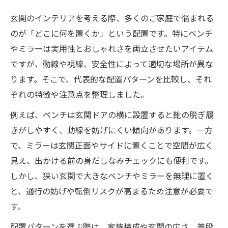
新築・引越し時に考えたいインテリア選び
玄関のインテリアを考える際、多くのご家庭で悩まれる
家族みんなが快適な玄関インテリアの秘訣
のが「どこに何を置くか」という配置です。特にベンチ
動線を意識した玄関インテリア家具の選び方
やミラーは実用性とおしゃれさを両立させたいアイテム
動線を妨げないインテリア配置例まとめ
ですが、動線や視線、安全性によって適切な場所が異な
玄関家具選びで失敗しないコツ
ります。そこで、代表的な配置パターンを比較し、それ
使いやすさを重視したインテリアの選択法
ぞれの特徴や注意点を整理しました。
玄関インテリアで家事効率をアップさせる
例えば、ベンチは玄関ドアの横に設置すると靴の脱ぎ履
方法
きがしやすく、動線を妨げにくい傾向があります。一方
家族の動きに合わせた家具配置の工夫
で、ミラーは玄関正面やサイドに置くことで空間が広く
玄関に置かない方がいい家具は何か知っていま
見え、出かける前の身だしなみチェックにも便利です。
すか
しかし、狭い玄関で大きなベンチやミラーを無理に置く
玄関に置いてはいけない家具・物リスト
と、通行の妨げや転倒リスクが高まるため注意が必要で
す。
風水的にNGな玄関インテリアの特徴
玄関で避けたい家具の選び方ポイント
配置パターンを選ぶ際は、家族構成や玄関の広さ、普段