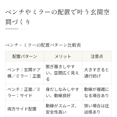
間
ベンチやミラーの配置で叶う玄関空
玄関インテリアに合うミラー選びのコツ
間づくり
収納家具が玄関の暮らしやすさを左右する理由
玄関収納家具の種類と特徴を比較
収納力を高めるインテリア選びのポイント
ベンチ・ミラーの配置パターン比較表
狭い玄関でも使いやすい収納家具の選び方
配置パターン
メリット
注意点
玄関インテリアと収納家具のバランス
脱ぎ履きしやす
靴箱上スペースを活かすインテリア術
ベンチ：玄関ドア
大きすぎると
い、空間広く見え
横／ミラー：正面
家族構成に合わせて選ぶ玄関インテリアポイン
通行妨げ
る
ト
ベンチ：正面／ミ
身だしなみしやす
動線が複雑に
家族人数別インテリア配置アイデア
ラー：サイド
い、動線良好
なる場合あり
子どもがいる家庭の玄関インテリア実例
動線がスムーズ、
狭い場合は圧
両方サイド配置
ペットと暮らす玄関インテリアの工夫
安全性高い
迫感あり