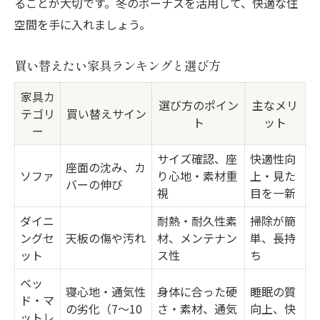
ることが大切です。冬のボーナスを活用して、快適な住
空間を手に入れましょう。
買い替えたい家具ランキングと選び方
家具カ
選び方のポイン
主なメリ
テゴリ
買い替えサイン
ト
ット
ー
サイズ確認、座
快適性向
座面の沈み、カ
ソファ
り心地・素材重
上・見た
バーの伸び
視
目を一新
ダイニ
耐熱・耐久性素
掃除が簡
ングセ
天板の傷や汚れ
材、メンテナン
単、長持
ット
ス性
ち
ベッ
寝心地・通気性
身体に合った硬
睡眠の質
ド・マ
の劣化（7〜10
さ・素材、通気
向上、快
ットレ