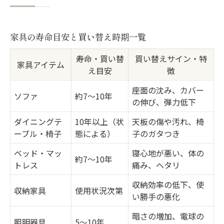
冬のボーナス活用家具アップデート術
買い替えたい家具ランキングと選び方
ボーナス時期におすすめの家具アップグレ
家具の寿命目安と買い替え時期一覧
ード
寿命・買い替
買い替えサイン・特
家具アイテム
一人暮らし向け家具買い替えポイント
え目安
徴
買い替えで運気アップを目指すコツ
座面の沈み、カバー
ソファ
約7～10年
心地よさを高めるための家具選びの秘訣
の伸び、弾力低下
素材や座り心地で選ぶ家具の魅力
ダイニングテ
10年以上（状
天板の傷や汚れ、椅
ーブル・椅子
態による）
子のガタつき
新素材家具の快適ポイント比較表
暮らしにフィットする家具選びのコツ
ベッド・マッ
寝心地が悪い、体の
約7～10年
トレス
痛み、ヘタリ
家具買い替えで得られる心理的変化
収納効率の低下、使
家具の配置で空間を広く見せる方法
収納家具
使用状況次第
い勝手の悪化
年末年始を快適にする家具のリニューアル術
暗さの増加、電球の
年末年始に最適な家具リニューアル法
照明器具
5～10年