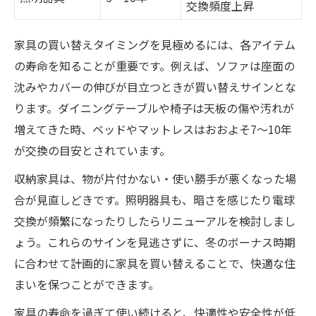
交換頻度上昇
照明や収納家具のリフレッシュアイデア
模様替えで快適空間を演出する方法
家具の買い替えタイミングを見極めるには、各アイテム
家具の買い替えで冬を快適に過ごす秘訣
の寿命を知ることが重要です。例えば、ソファは座面の
沈みやカバーの伸びが目立つときが買い替えサインとな
リニューアルに役立つ家具チェックリスト
ります。ダイニングテーブルや椅子は天板の傷や汚れが
家具の買い替え時期を逃さないチェックポイン
増えてきた時、ベッドやマットレスはおおよそ7〜10年
ト
が交換の目安とされています。
各種家具の交換目安まとめ表
収納家具は、物が片付かない・使い勝手が悪くなった場
家具の劣化サインを見逃さないコツ
合が見直しどきです。照明器具も、暗さを感じたり電球
買い替えタイミングの心理的サインとは
交換が頻繁になったりしたらリニューアルを検討しまし
家具の買い替え頻度と運気の関係
ょう。これらのサインを見逃さずに、冬のボーナス時期
実際に買い替えた人の体験談
に合わせて計画的に家具を買い替えることで、快適な住
買い替えを検討するなら今が最適な理由
まいを保つことができます。
冬のボーナス前が家具買い替え好機
家具の寿命を過ぎて使い続けると、快適性や安全性が低