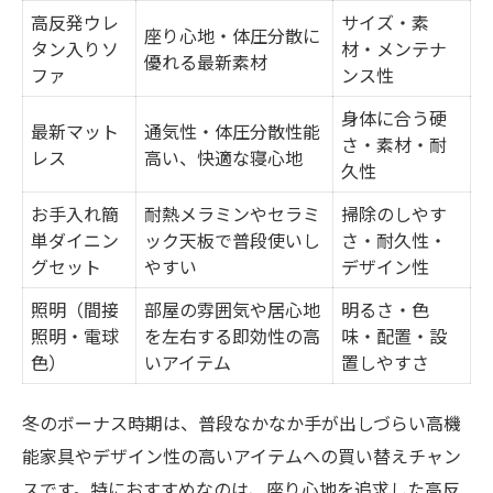
高反発ウレ
サイズ・素
座り心地・体圧分散に
タン入りソ
材・メンテナ
優れる最新素材
ファ
ンス性
身体に合う硬
最新マット
通気性・体圧分散性能
さ・素材・耐
レス
高い、快適な寝心地
久性
お手入れ簡
耐熱メラミンやセラミ
掃除のしやす
単ダイニン
ック天板で普段使いし
さ・耐久性・
グセット
やすい
デザイン性
照明（間接
部屋の雰囲気や居心地
明るさ・色
照明・電球
を左右する即効性の高
味・配置・設
色）
いアイテム
置しやすさ
冬のボーナス時期は、普段なかなか手が出しづらい高機
能家具やデザイン性の高いアイテムへの買い替えチャン
スです。特におすすめなのは、座り心地を追求した高反