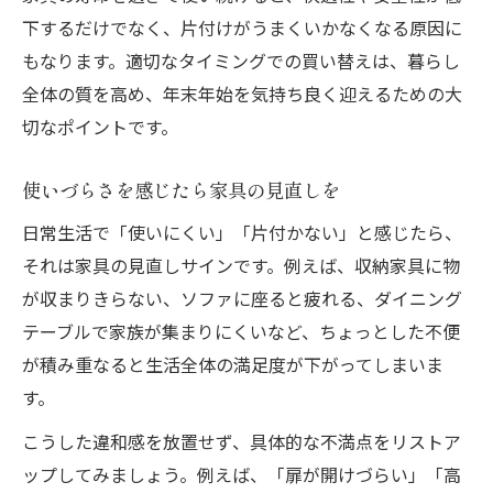
年末年始前の家具買い替えメリット
下するだけでなく、片付けがうまくいかなくなる原因に
家具買い替えタイミング比較表
もなります。適切なタイミングでの買い替えは、暮らし
古い家具を手放す心理的効果
全体の質を高め、年末年始を気持ち良く迎えるための大
切なポイントです。
家具買い替えもったいない？見直しの基準
使いづらさを感じたら家具の見直しを
日常生活で「使いにくい」「片付かない」と感じたら、
それは家具の見直しサインです。例えば、収納家具に物
が収まりきらない、ソファに座ると疲れる、ダイニング
テーブルで家族が集まりにくいなど、ちょっとした不便
が積み重なると生活全体の満足度が下がってしまいま
す。
こうした違和感を放置せず、具体的な不満点をリストア
ップしてみましょう。例えば、「扉が開けづらい」「高