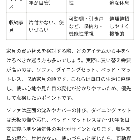
年が目安）
性
適な休息
ス
可動棚・引き戸
整理整頓
収納家
片付かない、使
など、収納力・
しやすく
具
いづらい
機能性重視
機能的
家具の買い替えを検討する際、どのアイテムから手を付
けるべきか迷う方も多いでしょう。実際に買い替え需要
が高いのは、ソファ、ダイニングセット、ベッド・マッ
トレス、収納家具の順です。これらは毎日の生活に直結
し、使い心地や見た目の変化が分かりやすいため、優先
して点検したいポイントです。
ソファは座面の沈みやカバーの伸び、ダイニングセット
は天板の傷や汚れ、ベッド・マットレスは7〜10年を目
安に寝心地や通気性の劣化がサインとなります。収納家
具の場合、片付かない、使いづらいと感じたら、可動棚