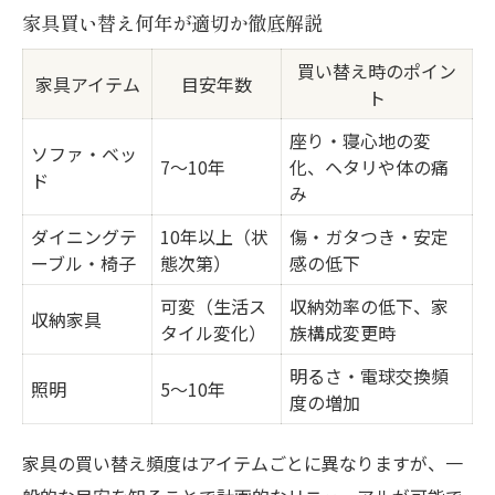
家具買い替え何年が適切か徹底解説
買い替え時のポイン
家具アイテム
目安年数
ト
座り・寝心地の変
ソファ・ベッ
7～10年
化、ヘタリや体の痛
ド
み
ダイニングテ
10年以上（状
傷・ガタつき・安定
ーブル・椅子
態次第）
感の低下
可変（生活ス
収納効率の低下、家
収納家具
タイル変化）
族構成変更時
明るさ・電球交換頻
照明
5～10年
度の増加
家具の買い替え頻度はアイテムごとに異なりますが、一