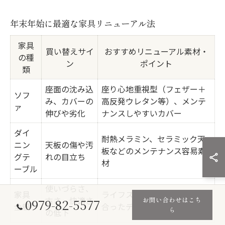
年末年始に最適な家具リニューアル法
家具
買い替えサイ
おすすめリニューアル素材・
の種
ン
ポイント
類
座面の沈み込
座り心地重視型（フェザー＋
ソフ
み、カバーの
高反発ウレタン等）、メンテ
ァ
伸びや劣化
ナンスしやすいカバー
ダイ
耐熱メラミン、セラミック天
ニン
天板の傷や汚
板などのメンテナンス容易素
グテ
れの目立ち
材
ーブル
使いづらさ、
家具
ライフスタイルや家族構成に
古さ、快適さ
お問い合わせはこち
0979-82-5577
全般
合ったデザイン選び
ら
の低下