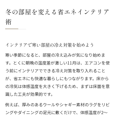
目指す
冬の部屋を変える省エネインテリア
断熱効果を高めるインテリアアイテムの選
術
び方
インテリアの色と素材がもたらす温かな空
間づくり
インテリアで寒い部屋の冷え対策を始めよう
ぬくもり生むラグ活用のコツを解説
寒い季節になると、部屋の冷え込みが気になり始めま
インテリアラグで足元から暖かさを体感し
す。とくに朝晩の温度差が激しい11月は、エアコンを使
よう
う前にインテリアでできる冷え対策を取り入れること
厚手素材ラグの活用で冷気をしっかり遮断
が、省エネにも快適な暮らしにもつながります。床から
体感温度を上げるラグ選びのポイントを紹
の冷気は体感温度を大きく下げるため、まずは床面を意
介
識した工夫が効果的です。
ラグの配置とインテリアの効果的な組み合
例えば、厚みのあるウールやシャギー素材のラグをリビ
わせ
ングやダイニングの足元に敷くだけで、体感温度が2〜
省エネにも役立つラグのインテリア活用術