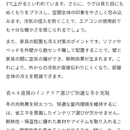
3℃上がるといわれています。さらに、ラグは見た目にも
とは
ぬくもりをプラスし、空間全体の印象をやさしく包み込
冷気対策には家具配置の工夫が重要
みます。冷気の侵入を防ぐことで、エアコンの使用前で
インテリア家具配置で冷気を防ぎ暖かさを
も十分な暖かさを感じられるでしょう。
確保
また、家具の配置も冷え対策のポイントです。ソファや
外壁から離す家具配置で断熱効果を高める
ベッドを外壁から数センチ離して配置することで、壁と
方法
家具の間に空気の層ができ、断熱効果が生まれます。こ
空気の層を作るインテリア配置テクニック
れにより、外からの冷気が直接伝わりにくくなり、部屋
冷気の伝わりにくいインテリアの配置ポイ
全体の冷えを軽減できます。
ント
冬の家具移動で省エネインテリアを実現し
省エネ重視のインテリア選びで快適な冬を実現
よう
冬の光熱費を抑えつつ、快適な室内環境を維持するに
厚手カーテンと二重使いで断熱強化
は、省エネを意識したインテリア選びが欠かせません。
インテリアカーテンで窓際の冷気をしっか
断熱性・保温性に優れた素材やアイテムを取り入れるこ
り対策