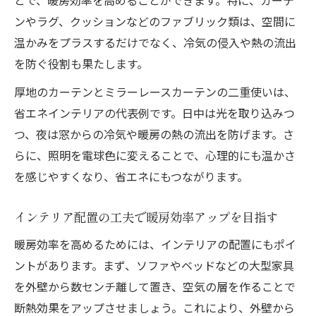
とで、暖房効率を高めることができます。特に、カーテ
厚手カーテンとミラーレースの二重使いが
ンやラグ、クッションなどのファブリック類は、空間に
効果的
温かみをプラスするだけでなく、冷気の侵入や熱の流出
を防ぐ役割も果たします。
断熱性を高めるカーテンのインテリア選び
方
厚地のカーテンとミラーレースカーテンの二重使いは、
日中と夜のインテリアカーテン使い分け術
省エネインテリアの代表例です。日中は光を取り込みつ
カーテンの重ね使いで省エネ効果を実感し
つ、夜は窓からの冷気や暖房の熱の流出を防げます。さ
よう
らに、照明を電球色に変えることで、心理的にも温かさ
を感じやすくなり、省エネにもつながります。
木製や暖色アイテムで温かな空間へ
インテリアで木製家具や暖色を取り入れる
インテリア配置の工夫で暖房効率アップを目指す
効果
暖房効率を高めるためには、インテリアの配置にもポイ
暖色トーンのインテリアが生む心理的あた
ントがあります。まず、ソファやベッドなどの大型家具
たかさ
を外壁から数センチ離して置き、空気の層を作ることで
リネンや木素材のアイテムで冬仕様の空間
断熱効果をアップさせましょう。これにより、外壁から
づくり