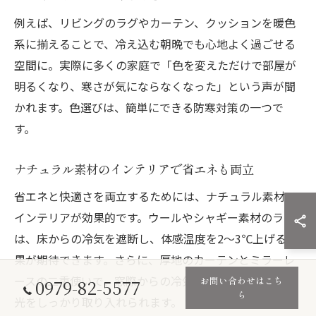
例えば、リビングのラグやカーテン、クッションを暖色
系に揃えることで、冷え込む朝晩でも心地よく過ごせる
空間に。実際に多くの家庭で「色を変えただけで部屋が
明るくなり、寒さが気にならなくなった」という声が聞
かれます。色選びは、簡単にできる防寒対策の一つで
す。
ナチュラル素材のインテリアで省エネも両立
省エネと快適さを両立するためには、ナチュラル素材の
インテリアが効果的です。ウールやシャギー素材のラグ
は、床からの冷気を遮断し、体感温度を2～3℃上げる効
果が期待できます。さらに、厚地のカーテンとミラーレ
ースの二重使いで、窓際からの冷気を防ぎつつ、日中は
お問い合わせはこち
0979-82-5577
ら
光をしっかり取り入れられます。