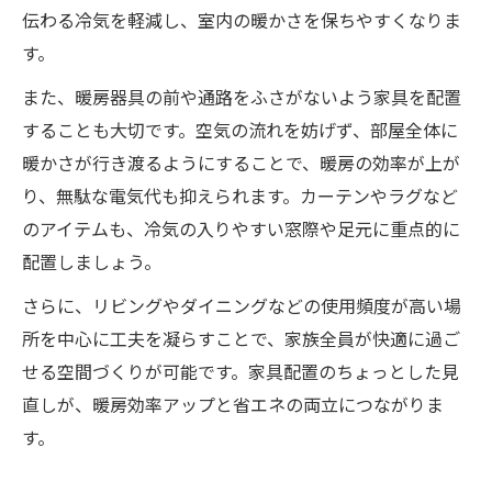
伝わる冷気を軽減し、室内の暖かさを保ちやすくなりま
温もり感じるインテリアの色選びに注目し
す。
よう
また、暖房器具の前や通路をふさがないよう家具を配置
ナチュラル素材のインテリアで省エネも両
することも大切です。空気の流れを妨げず、部屋全体に
立
暖かさが行き渡るようにすることで、暖房の効率が上が
隙間をつくるだけで体感温度が変化
り、無駄な電気代も抑えられます。カーテンやラグなど
インテリア配置の隙間が断熱効果を高める
のアイテムも、冷気の入りやすい窓際や足元に重点的に
理由
配置しましょう。
家具と壁の間に空気層を作るインテリア術
さらに、リビングやダイニングなどの使用頻度が高い場
隙間を活用した省エネインテリアの新常識
所を中心に工夫を凝らすことで、家族全員が快適に過ご
体感温度を左右するインテリア配置の工夫
せる空間づくりが可能です。家具配置のちょっとした見
家具配置のちょっとした違いで暖房効率ア
直しが、暖房効率アップと省エネの両立につながりま
ップ
す。