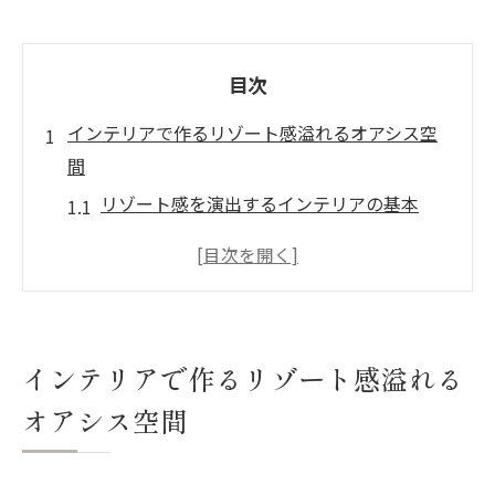
目次
インテリアで作るリゾート感溢れるオアシス空
間
リゾート感を演出するインテリアの基本
癒しをもたらす空間の要素とは
自然と調和するインテリアデザインの考え
方
心地よい空間を生むカラー選び
インテリアで作るリゾート感溢れる
家具選びで変わる空間の雰囲気
オアシス空間
リゾート感を高める照明の工夫
リゾート感を高める自然素材の家具選びのコツ