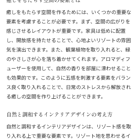
ニック
癒しをもたらす空間を作るためには、いくつかの重要な
空間にゆとりを与える配置の工夫
要素を考慮することが必要です。まず、空間の広がりを
癒しを取り入れるための植物選び
感じさせるレイアウトが重要です。家具は低めに配置
し、開放感を持たせることで、心地よいリゾートの雰囲
開放感を出すレイアウトのヒント
気を演出できます。また、観葉植物を取り入れると、緑
静けさを感じる音響の選び方
のやさしさが心を落ち着かせてくれます。アロマディフ
香りで癒しを演出する方法
ューザーを使用して、自然の香りを部屋に漂わせること
個々のスペースを活かしたゾーニング
も効果的です。このように五感を刺激する要素をバラン
リゾート感を演出する色使いとレイアウトの秘
ス良く取り入れることで、日常のストレスから解放され
訣
る癒しの空間を作り上げることができます。
リゾート感を引き立てるカラーコーディネ
ート
自然と調和するインテリアデザインの考え方
視覚的に広がりを感じさせるレイアウト
自然と調和するインテリアデザインは、リゾート感を取
色のトーンで空間の印象を変える
り入れる上で重要な要素です。リゾート地を思わせるイ