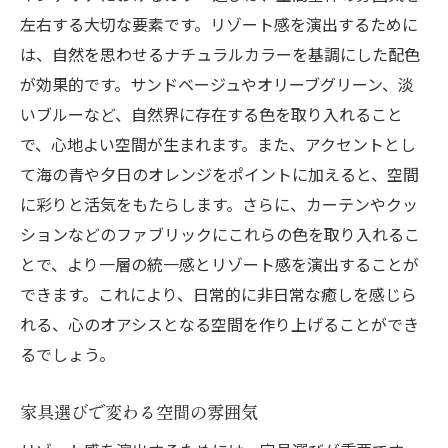
手作り感あふれるアートの取り入れ方
左右する大切な要素です。リゾート感を演出するために
テキスチャと素材感を活かした選び方
は、自然を思わせるナチュラルカラーを基調にした配色
光を活用した小物選び
が効果的です。サンドベージュやオリーブグリーン、淡
色彩豊かな小物で空間に変化を
いブルーなど、自然界に存在する色を取り入れること
季節感を感じるデコレーションのヒント
で、心地よい空間が生まれます。また、アクセントとし
て海の青や夕日のオレンジをポイントに加えると、空間
日常に癒しを取り入れるインテリアデザインの
に彩りと活気をもたらします。さらに、カーテンやクッ
ポイント
ションなどのファブリックにこれらの色を取り入れるこ
毎日に安らぎをもたらす空間の作り方
とで、より一層の統一感とリゾート感を演出することが
シンプルでありながら豊かなデザインの考
できます。これにより、日常的に非日常な癒しを感じら
え方
れる、心のオアシスとなる空間を作り上げることができ
癒される空間のための自然光の活用法
るでしょう。
感覚を刺激する素材選び
癒しを促す音楽とインテリアの融合
家具選びで変わる空間の雰囲気
メンタルウェルネスを考慮したデザイン