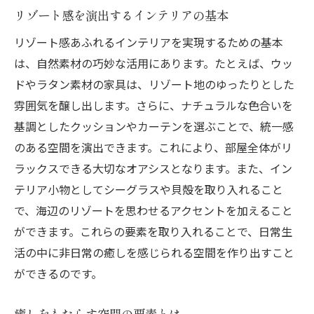
自然素材家具の魅力とその効果
リゾート感を演出するインテリアの基本
人気のウッド素材家具の選び方
リゾート感あふれるインテリアを実現するための基本
籐や竹を使った家具でリゾート感を演出
は、自然素材の巧妙な活用にあります。たとえば、ウッ
サスティナブルな家具の選び方
ドやラタン素材の家具は、リゾート地のゆったりとした
家具とインテリアの調和を考えた選び方
雰囲気を醸し出します。さらに、ナチュラルな色合いを
自然素材家具の手入れ方法
基調としたクッションやカーテンを選ぶことで、統一感
インテリア小物で非日常感をプラスする方法
のある空間を演出できます。これにより、部屋全体がリ
ラックスできる大切なオアシスとなります。また、イン
リゾート感を高める小物の選び方
テリア小物としてシーグラスや貝殻を取り入れること
海を感じるインテリア小物アイデア
で、海辺のリゾートを思わせるアクセントを加えること
ナチュラル素材の小物で非日常を演出
ができます。これらの要素を取り入れることで、日常生
アートピースの効果的な取り入れ方
活の中に非日常の癒しを感じられる空間を作り出すこと
テクスチャを活かした小物選び
ができるのです。
小物で空間にアクセントを加える方法
自宅をオアシスに変えるためのインテリアテク
癒しをもたらす空間の要素とは