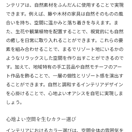
アクセントカラーの効果的な使い方
ンテリアは、自然素材をふんだんに使用することで実現
できます。例えば、籐や木材の家具は自然そのものの風
自然光を取り入れたレイアウト
合いを持ち、空間に温かみと落ち着きを与えます。ま
家具配置で生まれる空間の流れ
た、生花や観葉植物を配置することで、視覚的にも自然
心地よいオアシスを作るための家具選びガイド
の癒しを日常に取り入れることができます。これらの要
リラックスできるソファ選びのポイント
素を組み合わせることで、まるでリゾート地にいるかの
多用途に活用できる家具の選び方
ようなリラックスした空間を作り出すことができるので
耐久性とデザイン性を両立する家具選び
す。加えて、地域特有の手工芸品や自然モチーフのアー
機能性を重視した収納家具の選び方
ト作品を飾ることで、一層の個性とリゾート感を演出す
ることができます。自然と調和するインテリアデザイン
エコフレンドリーな家具を選ぶコツ
を心掛けることで、心地よいオアシスを自宅に実現しま
心地よい寝具の選び方と配置
しょう。
リゾート感を引き立てるインテリア小物の選び
方
心地よい空間を生むカラー選び
自然素材の小物でリゾート感を演出
インテリアにおけるカラー選びは、空間全体の雰囲気を