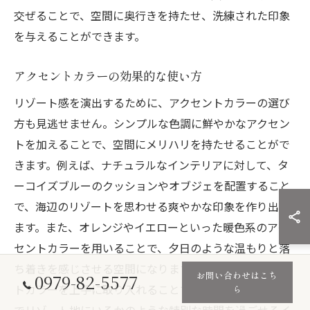
交ぜることで、空間に奥行きを持たせ、洗練された印象
を与えることができます。
アクセントカラーの効果的な使い方
リゾート感を演出するために、アクセントカラーの選び
方も見逃せません。シンプルな色調に鮮やかなアクセン
トを加えることで、空間にメリハリを持たせることがで
きます。例えば、ナチュラルなインテリアに対して、タ
ーコイズブルーのクッションやオブジェを配置すること
で、海辺のリゾートを思わせる爽やかな印象を作り出し
ます。また、オレンジやイエローといった暖色系のアク
セントカラーを用いることで、夕日のような温もりと落
ち着きを感じさせる空間になります。これらのアクセン
お問い合わせはこち
0979-82-5577
トカラーを上手に取り入れることで、個性豊かで、まる
ら