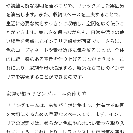
趣味を楽しむための空間作りの秘訣
や調整可能な照明を選ぶことで、リラックスした雰囲気
家族のアクティビティを支えるインテリア
を演出します。また、収納スペースを工夫することで、
生活に必要な物をすっきりと収納し、空間を広く使うこ
趣味と日常を融合した空間の実現
とができます。美しさを保ちながらも、日常生活での使
家族の趣味を活かすインテリアの工夫
い勝手を考慮したインテリア設計が可能です。さらに、
インテリアで築く家族の未来と変化への対応
色のコーディネートや素材選びに気を配ることで、全体
未来を見据えたインテリアデザインの選択
的に統一感のある空間を作り上げることができます。こ
変化に強いインテリアのプランニング
れにより、家族全員が満足する、新築ならではのインテ
家族の未来を支えるインテリアの工夫
リアを実現することができるのです。
変化に柔軟に対応するインテリア戦略
家族が集うリビングルームの作り方
新築時に考慮すべき未来志向のデザイン
家族と共に成長するインテリアの提案
リビングルームは、家族が自然に集まり、共有する時間
を大切にするための重要なスペースです。まず、インテ
リアの選定では、柔らかい色調や心地よい素材を取り入
れましょう。これにより、リラックスした雰囲気を演出