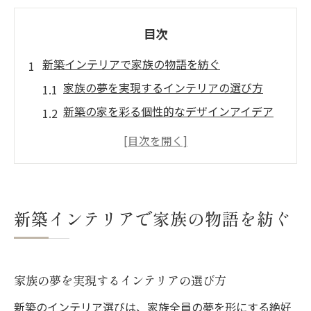
目次
新築インテリアで家族の物語を紡ぐ
家族の夢を実現するインテリアの選び方
新築の家を彩る個性的なデザインアイデア
家族の共通の趣味を反映した空間作り
新築インテリアにおける機能性と美しさの
バランス
家族が集うリビングルームの作り方
新築インテリアで家族の物語を紡ぐ
家族の成長を支えるインテリアの工夫
インテリアで実現する心地よいファミリーライ
フ
家族の夢を実現するインテリアの選び方
快適な家族空間を作るためのインテリア選
新築のインテリア選びは、家族全員の夢を形にする絶好