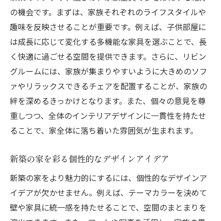
び
の機会です。まずは、家族それぞれのライフスタイルや
家族全員がくつろげるリビングルームの提
趣味を反映させることが重要です。例えば、子供部屋に
案
は成長に応じて変化する多機能な家具を選ぶことで、長
心地よさを追求した新築インテリアの秘密
く快適に過ごせる空間を提供できます。さらに、リビン
インテリアで叶える家族団らんの時間
グルームには、家族が集まりやすいように大きめのソフ
ストレスフリーな家庭環境を作るデザイン
ァやリラックスできるチェアを配置することが、家族の
絆を深めるきっかけとなります。また、個々の意見を尊
新築インテリアで心地よい暮らしを実現
重しつつ、全体のインテリアデザインに一貫性を持たせ
家族の個性を映し出す新築インテリアの選び方
ることで、家全体に落ち着いた雰囲気が生まれます。
家族の個性を尊重したインテリアデザイン
個々のスタイルを生かす家具の選び方
新築の家を彩る個性的なデザインアイデア
全員が満足する新築インテリアの工夫
新築の家をより魅力的にするには、個性的なデザインア
趣味と調和するインテリアのレイアウト
イデアが欠かせません。例えば、テーマカラーを決めて
家族の意見を反映したデザイン選び
壁や家具に統一感を持たせることで、空間のまとまりを
個性豊かなインテリアで彩る新築の家