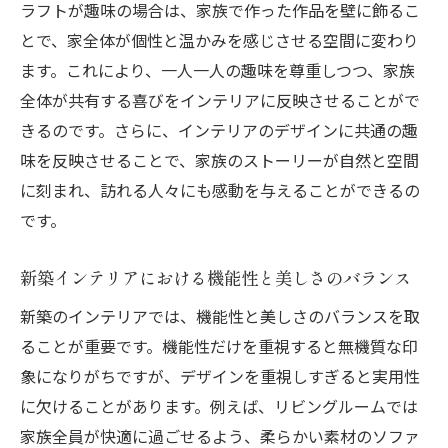
ラフトが趣味の場合は、家族で作った作品を壁に飾るこ
家族のニーズを満たす多機能デザイン
とで、家全体が個性と温かみを感じさせる空間に変わり
快適な日常を支えるインテリアの秘訣
ます。これにより、一人一人の趣味を尊重しつつ、家族
新築インテリアがもたらす家族の新しい風景
全体が共有する喜びをインテリアに反映させることがで
新築インテリアで家族の新しい生活を提案
きるのです。さらに、インテリアのデザインに共通の趣
新たな風景を創出するデザインの魅力
味を反映させることで、家族のストーリーが自然と空間
に刻まれ、訪れる人々にも感動を与えることができるの
家族の夢を形にするインテリアプラン
です。
新しい生活スタイルを実現するインテリア
日常を彩るインスピレーション溢れる空間
新築インテリアにおける機能性と美しさのバランス
新築の家に新しい息吹をもたらす工夫
新築のインテリアでは、機能性と美しさのバランスを取
家族の趣味を活かすインテリアデザインのヒン
ることが重要です。機能性だけを重視すると無機質な印
ト
象になりがちですが、デザインを重視しすぎると実用性
趣味と調和するインテリアのアイデア
に欠けることがあります。例えば、リビングルームでは
家族の趣味を反映したデザインの提案
家族全員が快適に過ごせるよう、柔らかい素材のソファ