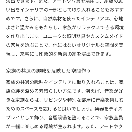
演出できます。また、アートや写真を活用し、家族の思
インテリアが生む家族の絆と成長の場
い出をインテリアの一部として取り入れることもおすす
めです。さらに、自然素材を使ったインテリアは、心地
家族の絆を深めるインテリアデザインの工
よさと温かみをもたらし、家族がリラックスできる環境
夫
を作り出します。ユニークな照明器具やカスタムメイド
成長に合わせたインテリアの進化
の家具を選ぶことで、他にはないオリジナルな空間を実
家族の成長を見守る多機能空間の設計
現し、来客にも印象的な新築の家を演出できます。
絆を育むためのインテリア配置
家族の思い出を刻むインテリアの役割
家族の共通の趣味を反映した空間作り
未来を見据えた成長する空間作り
家族の共通の趣味をインテリアに取り入れることは、家
多機能インテリアで叶える快適な家族空間
族の絆を深める素晴らしい方法です。例えば、音楽が好
多機能家具の選び方と活用法
きな家族ならば、リビングや特別な部屋に音楽を楽しむ
フレキシブルなインテリアで快適な暮らし
ためのスペースを設けると良いでしょう。楽器をディス
プレイとして飾り、音響設備を整えることで、家族全員
空間を有効活用したインテリアの工夫
が一緒に楽しめる環境が生まれます。また、アートやク
変化に対応するインテリアの選び方