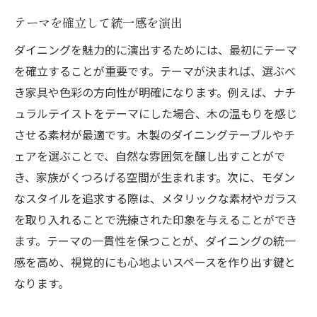
自然素材を活かす家具選び
テーマを確立して統一感を演出
木製家具で温かみのある空間を作る
ダイニングを魅力的に演出するためには、最初にテーマ
植物と調和するダイニングのインテリア
を確立することが重要です。テーマが決まれば、選ぶべ
ライトカラーで爽やかな印象を演出
き家具や色彩の方向性が明確になります。例えば、ナチ
ナチュラルスタイルに合うファブリックの
ュラルテイストをテーマにした場合、木の温もりを感じ
選び方
させる素材が最適です。木製のダイニングテーブルやチ
シンプルかつ機能的なデザインの追求
ェアを選ぶことで、自然な雰囲気を醸し出すことがで
モダンなダイニング空間を演出するための家具
き、家族がくつろげる空間が生まれます。次に、モダン
選び
なスタイルを追求する際は、メタリックな素材やガラス
を取り入れることで洗練された印象を与えることができ
メタル素材を使ったスタイリッシュな家具
ます。テーマの一貫性を保つことが、ダイニングの統一
シンプルなラインが魅力のモダンインテリ
感を高め、視覚的にも心地よいスペースを作り出す鍵と
ア
なります。
ガラス素材で洗練された空間を演出
モノトーンカラーで統一感を持たせる