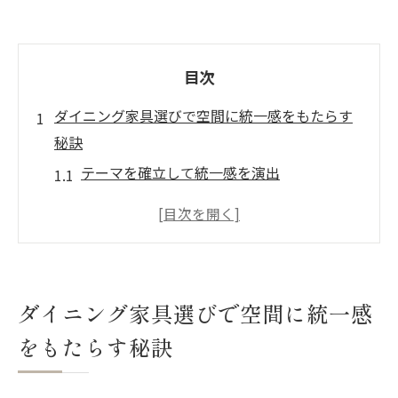
目次
ダイニング家具選びで空間に統一感をもたらす
秘訣
テーマを確立して統一感を演出
家具の素材で統一感を高める方法
色の選択でダイニングを調和させる
テーブルとチェアの調和の秘訣
インテリア小物でアクセントを加える
ダイニング家具選びで空間に統一感
照明選びで空間に一体感を持たせる
をもたらす秘訣
ナチュラルスタイルのダイニングを彩る家具選
びのコツ