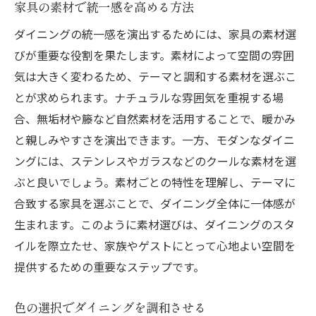
家具の素材で統一感を高める方法
機能性を考慮したモダン家具の選び方
ダイニングの統一感を演出するためには、家具の素材選
コンテンポラリーアートで空間を引き立て
びが重要な役割を果たします。素材によって空間の雰囲
る
気は大きく変わるため、テーマと調和する素材を選ぶこ
ヴィンテージダイニングに合う家具選びで雰囲
とが求められます。ナチュラルな雰囲気を重視する場
気を高める方法
合、無垢材や籐など自然素材を活用することで、暖かみ
クラシックな家具で歴史を感じる空間に
と親しみやすさを演出できます。一方、モダンなダイニ
アンティーク家具の選び方とその魅力
ングには、ステンレスやガラスなどのクールな素材を選
ぶと良いでしょう。素材ごとの特性を理解し、テーマに
ヴィンテージスタイルに合う色彩の選定
合致する家具を選ぶことで、ダイニング全体に一体感が
レトロなデザインで懐かしさを演出
生まれます。このように素材選びは、ダイニングのスタ
ヴィンテージ家具と現代家具の融合
イルを際立たせ、家族やゲストにとって心地よい空間を
質感を楽しむヴィンテージインテリア
提供するための重要なステップです。
ダイニング家具の素材と色選びで心地よい空間
を作る
色の選択でダイニングを調和させる