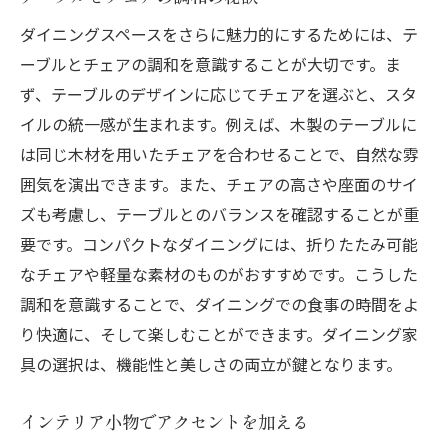
折りたたみ家具でスペースを有効活用
ダイニングスペースをさらに魅力的にするためには、テ
ダイニングスペースをワンランクアップさせる
ーブルとチェアの調和を意識することが大切です。ま
家具選びのポイント
ず、テーブルのデザインに応じてチェアを選ぶと、スタ
高級感を醸し出す素材とデザイン
イルの統一感が生まれます。例えば、木製のテーブルに
インテリアのアクセントとなる家具選び
は同じ木材を用いたチェアを合わせることで、自然な雰
ライティングで空間をドラマチックに演出
囲気を演出できます。また、チェアの高さや座面のサイ
オーダーメイド家具で個性をプラス
ズも考慮し、テーブルとのバランスを確認することが重
ブランド家具の魅力と選び方
要です。コンパクトなダイニングには、折りたたみ可能
スタイルミックスで独自の空間を作る
なチェアや軽量な素材のものがおすすめです。こうした
調和を意識することで、ダイニングでの食事の時間をよ
テーマに基づいたダイニング家具選びで魅力的
り快適に、そして楽しむことができます。ダイニング家
な空間を実現する
具の選択は、機能性と美しさの両立が鍵となります。
テーマ選びの重要性と決定方法
テーマに合わせた色と素材の選択
インテリア小物でアクセントを加える
テーマを強調するインテリア小物の活用