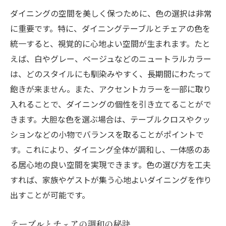
素材ごとの特徴と選び方
ダイニングの空間を美しく保つために、色の選択は非常
カラーパレットで統一感を持たせる
に重要です。特に、ダイニングテーブルとチェアの色を
家具の質感が空間に与える影響
統一すると、視覚的に心地よい空間が生まれます。たと
環境に優しい素材の選び方
えば、白やグレー、ベージュなどのニュートラルカラー
は、どのスタイルにも馴染みやすく、長期間にわたって
色と素材の組み合わせで個性を引き出す
飽きが来ません。また、アクセントカラーを一部に取り
アクセントカラーで空間に変化をつける
入れることで、ダイニングの個性を引き立てることがで
シンプルで機能的なダイニングに最適な家具の
きます。大胆な色を選ぶ場合は、テーブルクロスやクッ
選び方
ションなどの小物でバランスを取ることがポイントで
ミニマリストスタイルの基本
す。これにより、ダイニング全体が調和し、一体感のあ
機能性を重視した家具選び
る居心地の良い空間を実現できます。色の選び方を工夫
収納力をアップする家具の特徴
すれば、家族やゲストが集う心地よいダイニングを作り
コンパクトな空間に適した家具選び
出すことが可能です。
シンプルデザインでモダンな印象を与える
テーブルとチェアの調和の秘訣