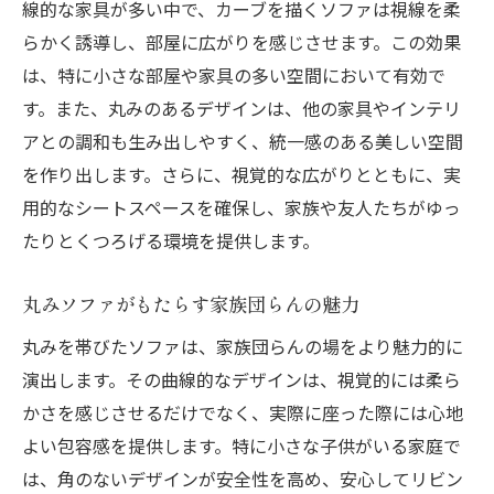
線的な家具が多い中で、カーブを描くソファは視線を柔
素材選びで変わるリビングの印象
らかく誘導し、部屋に広がりを感じさせます。この効果
丸みソファで季節ごとの模様替えを楽しむ
は、特に小さな部屋や家具の多い空間において有効で
リビングの印象をガラリと変えるデザイン
す。また、丸みのあるデザインは、他の家具やインテリ
戦略
アとの調和も生み出しやすく、統一感のある美しい空間
家族でくつろげる丸みソファの魅力と実用性
を作り出します。さらに、視覚的な広がりとともに、実
家族の団らんを促進するソファの選び方
用的なシートスペースを確保し、家族や友人たちがゆっ
丸みのあるソファで実現するくつろぎの時
たりとくつろげる環境を提供します。
間
丸みソファがもたらす家族団らんの魅力
耐久性が高く、家族に優しいソファデザイ
ン
丸みを帯びたソファは、家族団らんの場をより魅力的に
演出します。その曲線的なデザインは、視覚的には柔ら
お手入れ簡単な素材とデザインの選び方
かさを感じさせるだけでなく、実際に座った際には心地
子供にも安心な丸みのソファの特性
よい包容感を提供します。特に小さな子供がいる家庭で
実用性を損なわないデザイン選択のポイン
は、角のないデザインが安全性を高め、安心してリビン
ト