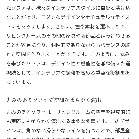
モジュール型ソファとの組み合わせ提案
たソファは、様々なインテリアスタイルに自然と溶け込
空間の有効活用を叶えるソファレイアウト
むことができ、モダンなデザインやナチュラルなテイス
視覚的にも心地よいリビングの作り方
トにもマッチします。さらに、色や素材を選ぶことで、
機能性を重視したインテリアコーディネー
リビングルームのその他の家具や装飾品と組み合わせる
ト
ことが容易になり、個性的でありながらもバランスの取
れた空間を作り出すことができます。このように、丸み
実用性とデザイン性を兼ね備えた丸みソファの
を帯びたソファは、デザイン性と機能性を兼ね備えた選
選び方
択肢として、インテリアの調和を高める重要な役割を担
選ぶべき丸みソファの基本機能
っています。
デザイン性と実用性を両立する秘訣
インテリアとの調和を考慮した色選び
丸みのあるソファで空間を柔らかく演出
丸みソファの耐久性をチェックする方法
丸みのあるソファは、リビングルームの空間を視覚的に
リビングに適した大きさと形状の選定
も実際にも柔らかく演出する重要な要素です。このデザ
長持ちする素材選びのポイント
インは、角のない滑らかなラインを持つことで、部屋全
リビングに最適な丸みソファがもたらす心地よ