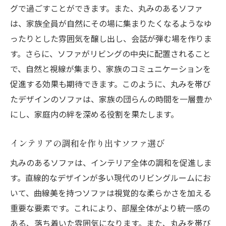
グで過ごすことができます。また、丸みのあるソファ
リビングをおしゃれに変える丸みソファの活用
は、家族全員が自然にその場に集まりたくなるようなゆ
法
ったりとした雰囲気を醸し出し、会話が弾む場を作りま
デザイン性を活かしたリビングの模様替え
す。さらに、ソファがリビングの中央に配置されること
丸みのあるソファでおしゃれにまとめる
で、自然と視線が集まり、家族のコミュニケーションを
トレンドを取り入れたインテリアの提案
促進する効果も期待できます。このように、丸みを帯び
色彩と形状で作るスタイリッシュな空間
たデザインのソファは、家族の団らんの時間を一層豊か
にし、家庭内の絆を深める役割を果たします。
家具の配置で変わるリビングの印象
丸みソファが映えるアクセントの選び方
インテリアの調和を作り出すソファ選び
丸みソファが実現する柔らかで機能的なインテ
丸みのあるソファは、インテリア全体の調和を促進しま
リア
す。直線的なデザインが多い現代のリビングルームにお
柔らかさと機能性を両立した革新的デザイ
いて、曲線美を持つソファは視覚的な柔らかさを加える
ン
重要な要素です。これにより、部屋全体がより統一感の
丸みソファが引き出す居心地の良さ
ある、落ち着いた雰囲気になります。また、丸みを帯び