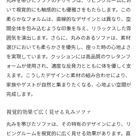
丸みを帯びたソファのデザインは、リビングルームにお
収納力も抜群、実用的なソファ選び
いて視覚的にも触感的にも優雅さをもたらします。この
家族全員にフィットする丸みデザインの利
柔らかなフォルムは、直線的なデザインとは異なり、空
点
間全体を包み込むような印象を与え、リラックスした雰
柔軟なレイアウトを可能にするソファ
囲気を演出します。さらに、丸みのあるソファは、素材
インテリアスタイルに応じたソファの選び
選びにおいても柔らかさを優先し、座った時の心地よさ
方
を実現しています。クッションには高品質のウレタンフ
耐久性とデザイン性、両立するソファの秘
ォームが使用され、適度な反発力とともに体を優しく支
密
えます。こうしたデザインと素材の組み合わせにより、
丸みのあるソファでリビングに新しい温かみを
家族やゲストが自然と集まりたくなる、心地よい空間が
プラス
完成します。
丸みデザインが生み出す温かなリビング空
視覚的効果で広く見せる丸みソファ
間
丸みを帯びたソファは、その特有のデザインにより、リ
家庭内の調和を保つソファ選びのポイント
ビングルームを視覚的に広く見せる効果があります。直
丸みソファがもたらすリラックス効果