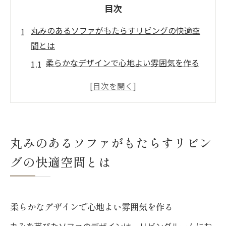
目次
丸みのあるソファがもたらすリビングの快適空
間とは
柔らかなデザインで心地よい雰囲気を作る
視覚的効果で広く見せる丸みソファ
丸みソファがもたらす家族団らんの魅力
インテリアの調和を作り出すソファ選び
丸みのあるソファで空間を柔らかく演出
丸みのあるソファがもたらすリビン
快適なリビングの新基準、丸みソファの特
グの快適空間とは
徴
ソファ選びで実用性を追求するなら丸みデザイ
ンが鍵
柔らかなデザインで心地よい雰囲気を作る
丸みのあるソファが提供する多機能性