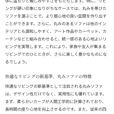
体に温もりと親しみやすさをもたらします。特に、リビ
さ
ングが硬い印象になりがちなケースでは、丸みを帯びた
家族全員がくつろげるソファの特徴
ソファを選ぶことで、より居心地の良い空間を作り出す
ことができます。さらに、丸みのあるソファは他のイン
丸みソファでリビングに温かみを与える
テリアとも調和しやすく、アート作品やカーペット、カ
ソファ選びで失敗しないためのアドバイス
ーテンなどと組み合わせると、統一感のある心地よいリ
快適な座り心地を実現するデザイン
ビングを実現します。これにより、家族や友人が集まる
丸みソファが提供する静かな癒しの空間
リビングでのひとときが、さらに楽しく豊かなものにな
長時間座っても疲れにくい形状の秘密
るでしょう。
快適なリビングの新基準、丸みソファの特徴
快適なリビングの新基準として注目される丸みソファ
は、デザイン性だけでなく、実用性にも優れています。
まず、柔らかいカーブが人間工学的に計算されており、
長時間の座り心地を向上させるのです。また、従来の四