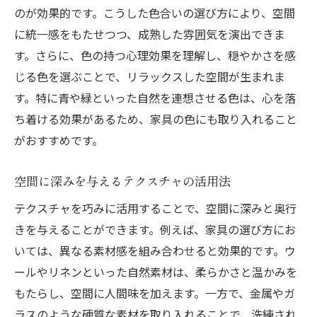
座り心地を重視した家具の選び方
のが効果的です。こうした色合いの選び方により、空間
リラックス空間を演出する家具配置
に統一感をもたせつつ、成熟した雰囲気を演出できま
自然素材がもたらす安心感
す。さらに、色の持つ心理効果を理解し、穏やかさを感
照明と家具の調和で生まれる温かみ
じる色を選ぶことで、リラックスした空間が生まれま
す。特に青や緑といった自然を連想させる色は、心を落
空間全体を包み込む心地よさの秘訣
ち着ける効果があるため、家具の色にも取り入れること
季節に応じた家具配置の変化
がおすすめです。
大人の空間に不可欠な家具選びのテクニック
個性を引き出す家具の選択法
空間に深みを与えるテクスチャの活用法
空間に合わせたオーダーメイド家具の導入
テクスチャを巧みに活用することで、空間に深みと奥行
実用性を考慮した素材選び
きを与えることができます。例えば、家具の選び方にお
家具の多用途性を活かす工夫
いては、異なる素材感を組み合わせると効果的です。ウ
空間のテーマに沿った家具の統一感
ールやリネンといった自然素材は、柔らかさと温かみを
現代のトレンドを取り入れた選択
もたらし、空間に人間味を加えます。一方で、金属やガ
ラスのような硬質な素材を取り入れることで、洗練され
家具が生み出す成熟したインテリアの確立法