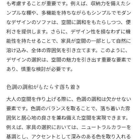
も考慮することが重要です。例えば、収納力を備えたシ
快適な生活を実現する機能的家具
ンプルな棚や、多機能を持ちながらもシンプルでモダン
美しさを損なわない機能性の秘訣
なデザインのソファは、空間に調和をもたらしつつ、便
日常使いに適した耐久性の考慮
利さを提供します。さらに、デザイン性を損なわずに機
使い勝手を高める工夫が施された家具
能性を持たせることで、家具が空間の一部として自然に
アクセントカラーで大人のリビングを演出する
溶け込み、全体の雰囲気を引き立てます。このように、
方法
デザインの選択は、空間の魅力を引き出す重要な要素で
効果的なアクセントカラーの選び方
あり、慎重な検討が必要です。
色彩がもたらす心理的効果の活用
色調の調和がもたらす落ち着き
空間を引き締めるカラーコーディネート
小物で彩るアクセントの取り入れ方
大人の空間を作り上げる際に、色調の調和は欠かせない
要素です。色調のバランスを取ることで、落ち着いた雰
アクセントカラーで変わる空間の印象
囲気と居心地の良さを兼ね備えた空間を実現できます。
バランスを考えたカラーコンビネーション
例えば、家具の選択においては、ニュートラルカラーを
洗練された家具がもたらす居心地の良さを探る
基調とし、アクセントとして深みのある色を取り入れる