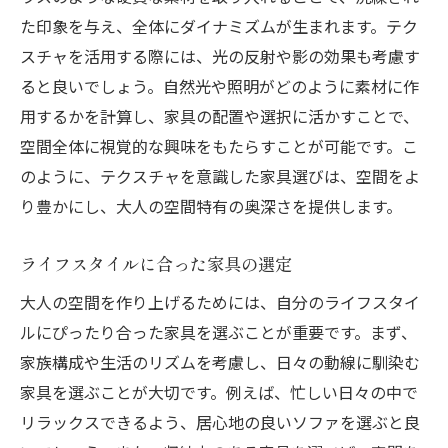
た印象を与え、全体にダイナミズムが生まれます。テク
クラシックとモダンの融合デザイン
スチャを活用する際には、光の反射や影の効果も考慮す
空間に物語を加える家具の選び方
ると良いでしょう。自然光や照明がどのように素材に作
インテリア全体の調和を保つテクニック
用するかを計算し、家具の配置や選択に活かすことで、
家具を通じて伝える個性とスタイル
空間全体に視覚的な興味をもたらすことが可能です。こ
未来志向の家具選びで空間を進化させる
のように、テクスチャを意識した家具選びは、空間をよ
長く愛されるインテリアの確立法
り豊かにし、大人の空間特有の奥深さを提供します。
ライフスタイルに合った家具の選定
大人の空間を作り上げるためには、自分のライフスタイ
ルにぴったり合った家具を選ぶことが重要です。まず、
家族構成や生活のリズムを考慮し、日々の動線に馴染む
家具を選ぶことが大切です。例えば、忙しい日々の中で
リラックスできるよう、居心地の良いソファを選ぶと良