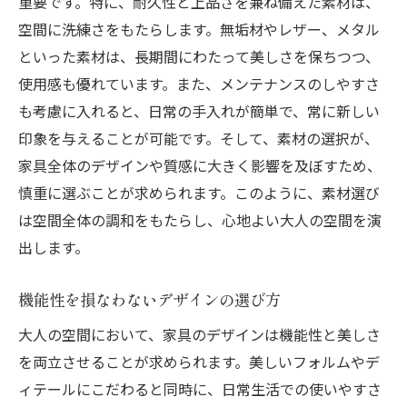
重要です。特に、耐久性と上品さを兼ね備えた素材は、
コントラストを活かした空間の演出
空間に洗練さをもたらします。無垢材やレザー、メタル
心地よい空間を作るデザインの考え方
といった素材は、長期間にわたって美しさを保ちつつ、
シンプルな家具が創る成熟した空間の秘訣
使用感も優れています。また、メンテナンスのしやすさ
も考慮に入れると、日常の手入れが簡単で、常に新しい
ミニマリズムの美学と家具選び
印象を与えることが可能です。そして、素材の選択が、
質感がもたらす上質な空間
家具全体のデザインや質感に大きく影響を及ぼすため、
シンプルさを際立たせるアクセサリーの選
慎重に選ぶことが求められます。このように、素材選び
択
は空間全体の調和をもたらし、心地よい大人の空間を演
空間を広く見せる家具選びのポイント
出します。
視覚的に重くならない家具の配置法
時間とともに輝くシンプルデザインの家具
機能性を損なわないデザインの選び方
機能性と美しさを両立させる家具の選び方
大人の空間において、家具のデザインは機能性と美しさ
収納力を高める家具の選び方
を両立させることが求められます。美しいフォルムやデ
デザインに隠れた機能の発見
ィテールにこだわると同時に、日常生活での使いやすさ