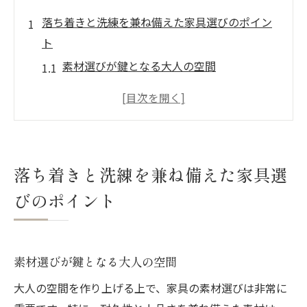
落ち着きと洗練を兼ね備えた家具選びのポイン
ト
素材選びが鍵となる大人の空間
機能性を損なわないデザインの選び方
色調の調和がもたらす落ち着き
空間に深みを与えるテクスチャの活用法
ライフスタイルに合った家具の選定
落ち着きと洗練を兼ね備えた家具選
空間を引き立てる家具レイアウトのコツ
びのポイント
大人空間を彩る家具デザインの魅力とは
シンプルながら印象的なデザインの魅力
アクセントピースとしての家具の選び方
素材選びが鍵となる大人の空間
時間とともに愛着が増すデザインの特徴
大人の空間を作り上げる上で、家具の素材選びは非常に
機能美を追求したデザインの秘密