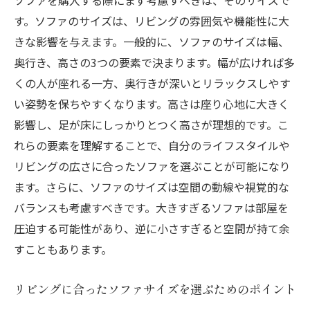
ソファを購入する際にまず考慮すべきは、そのサイズで
広さを基にしたソファ選びのコツ
す。ソファのサイズは、リビングの雰囲気や機能性に大
部屋の広さとソファサイズの関係性
きな影響を与えます。一般的に、ソファのサイズは幅、
最適なソファを選ぶための部屋分析
奥行き、高さの3つの要素で決まります。幅が広ければ多
部屋に合わせたソファサイズの決定法
くの人が座れる一方、奥行きが深いとリラックスしやす
空間を活かすソファ選びの秘訣
い姿勢を保ちやすくなります。高さは座り心地に大きく
異なる広さに応じたソファの選択基準
影響し、足が床にしっかりとつく高さが理想的です。こ
L字型ソファの魅力と空間を活かす配置術
れらの要素を理解することで、自分のライフスタイルや
リビングの広さに合ったソファを選ぶことが可能になり
L字型ソファによる空間活用術
ます。さらに、ソファのサイズは空間の動線や視覚的な
魅力的なL字型ソファの配置アイデア
バランスも考慮すべきです。大きすぎるソファは部屋を
L字型ソファでリビングをスタイリッシュに
圧迫する可能性があり、逆に小さすぎると空間が持て余
L字型ソファの配置で広がるリビングの可能
すこともあります。
性
空間を広げるL字型ソファの選び方
リビングに合ったソファサイズを選ぶためのポイント
L字型ソファで実現する快適なリビング