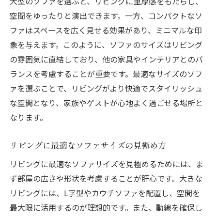
大型のソファを選ぶと、リビングに重厚感をもたらし、
理想のリビングを叶えるソファ選びの基本
空間をゆったりと演出できます。一方、コンパクトなソ
ファはスペースを広く見せる効果があり、ミニマルな印
ソファ選びがリビングの雰囲気を決める理
象を与えます。このように、ソファのサイズはリビング
由
の雰囲気に直結しており、他の家具やインテリアとのバ
ソファ選びで失敗しないためのチェックポ
ランスを考慮することが重要です。最適なサイズのソフ
イント
ァを選ぶことで、リビングがより快適でスタイリッシュ
リビングの理想を実現するソファ選びの秘
な空間となり、家族やゲストが心地よく過ごせる場所と
訣
なります。
ソファ選びで重要なスタイルと機能のバラ
ンス
リビングに最適なソファサイズの見極め方
理想のリビングを実現するためのソファ選
リビングに最適なソファサイズを見極めるためには、ま
び
ず部屋の広さや形状を考慮することが肝心です。大きな
リビングには、L字型やカウチソファを配置し、空間を
最大限に活用するのが理想的です。また、動線を確保し