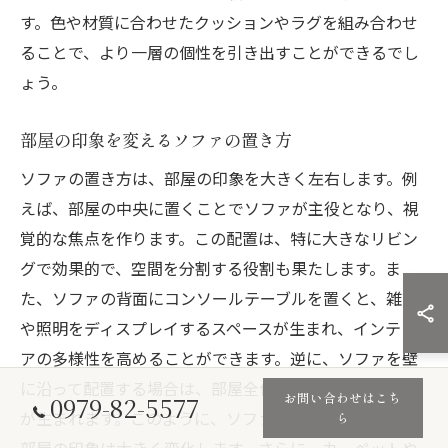
す。色や材質に合わせたクッションやラグを組み合わせ
ることで、より一層の個性を引き出すことができるでし
ょう。
部屋の印象を変えるソファの置き方
ソファの置き方は、部屋の印象を大きく左右します。例
えば、部屋の中央に置くことでソファが主役となり、視
覚的な焦点を作ります。この配置は、特に大きなリビン
グで効果的で、空間を分割する役割も果たします。ま
た、ソファの背面にコンソールテーブルを置くと、雑貨
や照明をディスプレイするスペースが生まれ、インテリ
アの多様性を高めることができます。逆に、ソファを壁
に沿って配置する場合は、部屋全体が広く見え、一体感
お問い合わせはこち
0979-82-5577
が生まれます。このように、ソファの置き方ひとつで、
ら