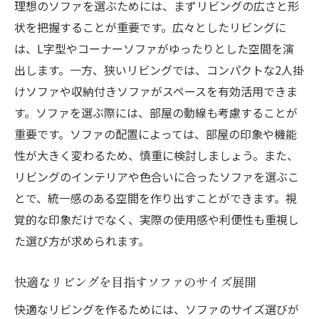
理想のソファを選ぶためには、まずリビングの広さと形
コンパクトソファで小さなスペースを最大限に
状を把握することが重要です。広々としたリビングに
活用
は、L字型やコーナーソファがゆったりとした空間を演
小さな部屋に最適なコンパクトソファの選
出します。一方、狭いリビングでは、コンパクトな2人掛
び方
けソファや収納付きソファがスペースを有効活用できま
コンパクトソファでスペースを節約
す。ソファを選ぶ際には、部屋の動線も考慮することが
重要です。ソファの配置によっては、部屋の印象や機能
限られた空間を活かすコンパクトソファの
性が大きく変わるため、慎重に検討しましょう。また、
魅力
リビングのインテリアや色合いに合ったソファを選ぶこ
小さなスペースでも快適！コンパクトソフ
とで、統一感のある空間を作り出すことができます。視
ァ活用術
覚的な印象だけでなく、実際の使用感や利便性も重視し
部屋にぴったり合うコンパクトソファの提
た選び方が求められます。
案
コンパクトソファで小さなリビングを快適
快適なリビングを目指すソファのサイズ展開
に
快適なリビングを作るためには、ソファのサイズ選びが
ソファの配置で部屋の印象を変える方法