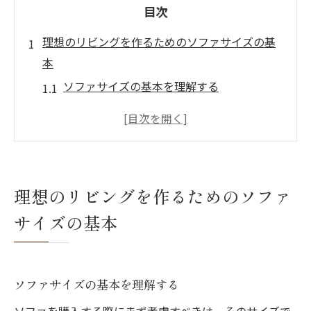
目次
理想のリビングを作るためのソファサイズの基
本
ソファサイズの基本を理解する
リビングに合ったソファサイズを選ぶため
のポイント
快適なリビングを目指すソファのサイズ展
開
理想のリビングを作るためのソファ
ソファ購入前に確認するサイズの重要性
サイズの基本
ソファサイズがリビングの印象に与える影
響
リビングに最適なソファサイズの見極め方
ソファサイズの基本を理解する
部屋の広さから考える最適なソファの選び方