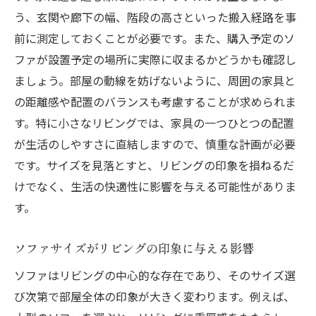
大型ソファで広がるリビングの可能性
う、玄関や廊下の幅、階段の高さといった搬入経路を事
快適さを追求する大型ソファの選び方
前に測定しておくことが必要です。また、購入予定のソ
ファが設置予定の場所に実際に収まるかどうかも確認し
多機能ソファで狭いリビングを快適に
ましょう。部屋の動線を妨げないように、周囲の家具と
狭いリビングに多機能ソファを取り入れる
の距離感や配置のバランスも考慮することが求められま
理由
す。特に小さなリビングでは、家具の一つひとつの配置
多機能ソファでリビングを効率的に
が生活のしやすさに直結しますので、慎重な計画が必要
限られたスペースを活かす多機能ソファの
です。サイズを見落とすと、リビングの印象を損ねるだ
魅力
けでなく、生活の快適性に影響を与える可能性がありま
快適なリビングを実現する多機能ソファ選
す。
び
多機能ソファで叶える狭い空間の有効活用
ソファサイズがリビングの印象に与える影響
多機能ソファがもたらすリビングの自由度
ソファはリビングの中心的な存在であり、そのサイズ選
ソファ選びで理想のリビングを実現するポイン
び次第で部屋全体の印象が大きく変わります。例えば、
ト