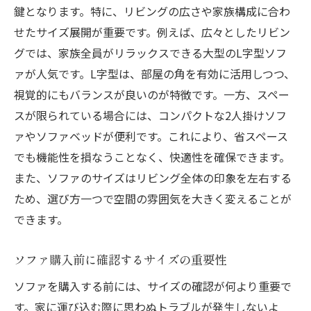
鍵となります。特に、リビングの広さや家族構成に合わ
ソファ配置で部屋を広く見せるテクニック
せたサイズ展開が重要です。例えば、広々としたリビン
配置次第で変わる！ソファがもたらす部屋
グでは、家族全員がリラックスできる大型のL字型ソフ
の印象
ァが人気です。L字型は、部屋の角を有効に活用しつつ、
ソファ配置術でリビングの雰囲気を刷新
視覚的にもバランスが良いのが特徴です。一方、スペー
部屋の印象を変えるソファの置き方
スが限られている場合には、コンパクトな2人掛けソフ
ァやソファベッドが便利です。これにより、省スペース
ソファ配置による空間デザインの工夫
でも機能性を損なうことなく、快適性を確保できます。
ソファの配置で叶える理想の部屋作り
また、ソファのサイズはリビング全体の印象を左右する
広いリビングにぴったりの大型ソファの選び方
ため、選び方一つで空間の雰囲気を大きく変えることが
ガイド
できます。
広々リビングに大型ソファを選ぶポイント
大型ソファで叶える快適空間の作り方
ソファ購入前に確認するサイズの重要性
広い空間に最適な大型ソファの選び方
ソファを購入する前には、サイズの確認が何より重要で
大型ソファに最適なリビングのレイアウト
す。家に運び込む際に思わぬトラブルが発生しないよ