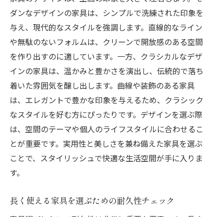
狭い部屋を広く見せる家具テクニック
ダンなデザインの家具は、シンプルで洗練された印象を
アクセサリーで家具と調和するインテリアを作
与え、現代的なスタイルを強調します。直線的なライン
るコツ
や無駄のないフォルムは、クリーンで開放感のある空間
を作り出すのに適しています。一方、クラシカルなデザ
テーマに合わせたインテリアアクセサリー
インの家具は、温かみと豊かさを演出し、伝統的で落ち
の選び方
着いた雰囲気を醸し出します。曲線や装飾のある家具
家具と小物のバランスを考える配置術
は、エレガントで豊かな印象を与えるため、クラシック
アクセサリーで空間に彩りを加える方法
なスタイルを好む方にぴったりです。デザインを選ぶ際
インテリアに動きをつけるアクセサリー選
は、空間のテーマや個人のライフスタイルに合わせるこ
定
とが重要です。実用性と美しさを兼ね備えた家具を選ぶ
トレンドを取り入れたアクセサリーコーデ
ことで、スタイリッシュで快適な生活空間が手に入りま
ィネート
す。
手軽に変化を楽しむアクセサリーの使い方
長く使える家具を選ぶための耐久性チェック