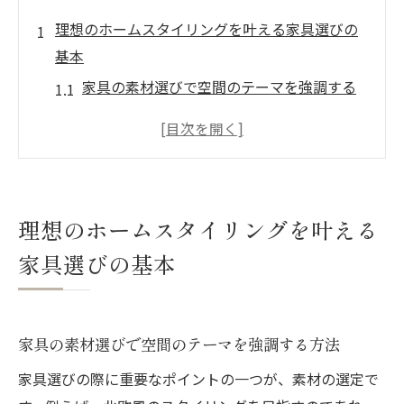
理想のホームスタイリングを叶える家具選びの
基本
家具の素材選びで空間のテーマを強調する
方法
サイズ感を見極める家具選びのポイント
色彩のコーディネートで一体感を出す秘訣
家具のデザインが与える影響とその選び方
理想のホームスタイリングを叶える
長く使える家具を選ぶための耐久性チェッ
家具選びの基本
ク
エコを意識したサステイナブルな家具選び
家具配置のテクニックで空間に調和を生み出す
家具の素材選びで空間のテーマを強調する方法
動線を意識した家具の配置で快適な生活を
家具選びの際に重要なポイントの一つが、素材の選定で
視覚的なバランスを考慮した配置方法