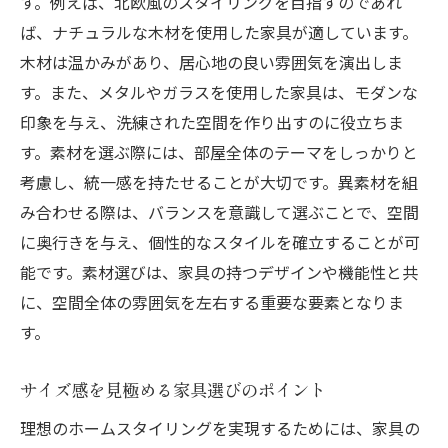
す。例えば、北欧風のスタイリングを目指すのであれ
自然光を活かした家具配置の工夫
ば、ナチュラルな木材を使用した家具が適しています。
部屋の形状を活かす家具の配置例
木材は温かみがあり、居心地の良い雰囲気を演出しま
生活動線に応じた家具の配置方法
す。また、メタルやガラスを使用した家具は、モダンな
インテリアアクセントとしての家具の役割
印象を与え、洗練された空間を作り出すのに役立ちま
家具選びで生活の質を高める方法
す。素材を選ぶ際には、部屋全体のテーマをしっかりと
考慮し、統一感を持たせることが大切です。異素材を組
多機能家具で限られたスペースを活用
み合わせる際は、バランスを意識して選ぶことで、空間
収納力を高める家具選びのポイント
に奥行きを与え、個性的なスタイルを確立することが可
快適性を重視した家具素材の選び方
能です。素材選びは、家具の持つデザインや機能性と共
ライフスタイルに合わせた家具選定方法
に、空間全体の雰囲気を左右する重要な要素となりま
家族構成に応じた家具の選び方
す。
インテリアスタイルを引き立てる選び方
テーマに合った家具で個性的な空間を演出する
サイズ感を見極める家具選びのポイント
テーマごとの家具選びの基本
理想のホームスタイリングを実現するためには、家具の