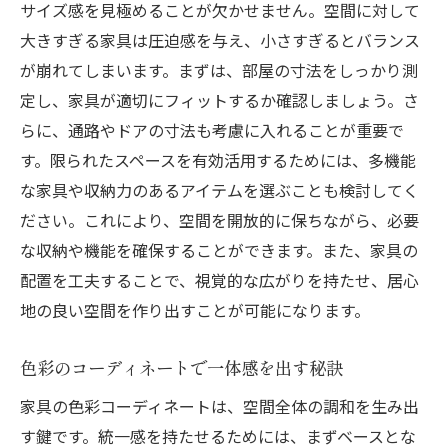
個性を引き出す家具のカスタマイズ案
サイズ感を見極めることが欠かせません。空間に対して
大きすぎる家具は圧迫感を与え、小さすぎるとバランス
スタイルを統一するための家具選び
が崩れてしまいます。まずは、部屋の寸法をしっかり測
アクセント家具で空間に変化をつける
定し、家具が適切にフィットするか確認しましょう。さ
異素材ミックスで独自の雰囲気を演出
らに、通路やドアの寸法も考慮に入れることが重要で
家具の配置で動線を意識して快適な生活空間を
す。限られたスペースを有効活用するためには、多機能
実現
な家具や収納力のあるアイテムを選ぶことも検討してく
使いやすさを考慮した動線計画の重要性
ださい。これにより、空間を開放的に保ちながら、必要
家具配置で生まれる快適な動線とは
な収納や機能を確保することができます。また、家具の
部屋の目的に合わせた動線の工夫
配置を工夫することで、視覚的な広がりを持たせ、居心
地の良い空間を作り出すことが可能になります。
生活動線に優れた家具配置の具体例
家具選びが及ぼす動線への影響
色彩のコーディネートで一体感を出す秘訣
動線を意識したゾーニングのテクニック
家具の色彩コーディネートは、空間全体の調和を生み出
北欧風ホームスタイリングに最適な家具の選び
す鍵です。統一感を持たせるためには、まずベースとな
方