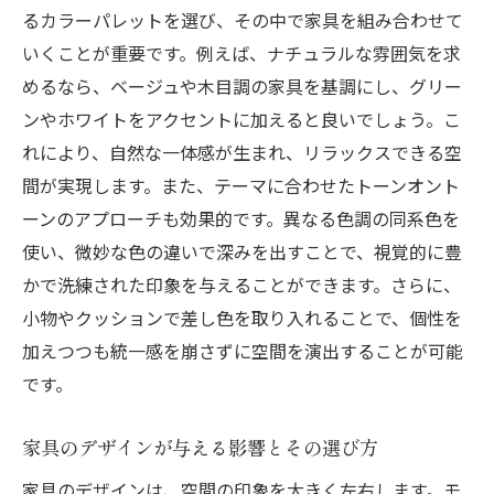
るカラーパレットを選び、その中で家具を組み合わせて
シンプルながら機能的な北欧風家具選び
いくことが重要です。例えば、ナチュラルな雰囲気を求
ナチュラル素材を活かした北欧スタイル
めるなら、ベージュや木目調の家具を基調にし、グリー
北欧風カラーコーディネートのポイント
ンやホワイトをアクセントに加えると良いでしょう。こ
北欧デザインを引き立てるインテリア小物
れにより、自然な一体感が生まれ、リラックスできる空
ヒュッゲを意識した家具の選び方
間が実現します。また、テーマに合わせたトーンオント
ーンのアプローチも効果的です。異なる色調の同系色を
北欧風インテリアで心地よい空間作り
使い、微妙な色の違いで深みを出すことで、視覚的に豊
多機能家具で限られたスペースを有効活用する
かで洗練された印象を与えることができます。さらに、
秘訣
小物やクッションで差し色を取り入れることで、個性を
収納機能を兼ね備えた省スペース家具
加えつつも統一感を崩さずに空間を演出することが可能
多様な用途に対応する変形家具の選び方
です。
小型家具で広く見せる配置術
スペースを最大限に活かす家具の工夫
家具のデザインが与える影響とその選び方
多機能家具の選び方と活用法
家具のデザインは、空間の印象を大きく左右します。モ