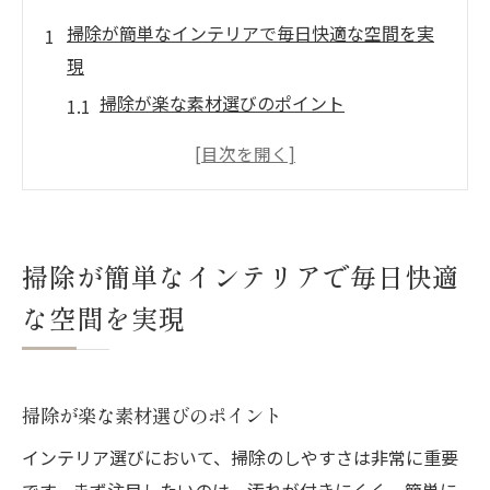
掃除が簡単なインテリアで毎日快適な空間を実
現
掃除が楽な素材選びのポイント
ホコリがたまりにくい家具配置の工夫
メンテナンスフリーの床材選び
掃除しやすいカーテンとブラインドの選び
方
掃除が簡単なインテリアで毎日快適
掃除の手間を減らす収納アイデア
な空間を実現
簡単に清掃できるデコレーションアイテム
オシャレと実用性を両立させたインテリア選び
のポイント
掃除が楽な素材選びのポイント
スタイリッシュで掃除しやすい家具の選び
インテリア選びにおいて、掃除のしやすさは非常に重要
方