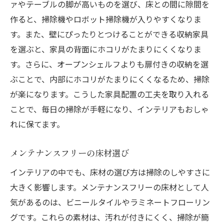
ァやテーブルの脚が高いものを選び、床との間に隙間を
掃除が簡単でおしゃれなインテリアアイテムの
作ると、掃除機やロボット掃除機が入りやすくなりま
選び方
す。また、壁にぴったりとつけることができる収納家具
掃除しやすいモダンな家具
を選ぶと、家具の背面にホコリがたまりにくくなりま
メンテナンスフリーのインテリアデコレー
す。さらに、オープンシェルフよりも扉付きの収納を選
ション
ぶことで、内部にホコリがたまりにくくなるため、掃除
が楽になります。こうした家具配置の工夫を取り入れる
掃除が楽なテキスタイル選び
ことで、毎日の掃除が手軽になり、インテリアもおしゃ
お手入れが簡単な観葉植物
れに保てます。
ホコリがたまりにくい収納アイデア
簡単にきれいに保てる壁面デザイン
メンテナンスフリーの床材選び
インテリアを変えるだけで掃除が簡単になる秘
インテリアの中でも、床材の選び方は掃除のしやすさに
訣
大きく影響します。メンテナンスフリーの床材として人
掃除が楽なリビングルームのインテリア
気があるのは、ビニールタイルやラミネートフローリン
ホコリがたまりにくいベッドルームの工夫
グです。これらの素材は、汚れが付きにくく、掃除が簡