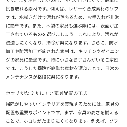
です。まず注目したいのは、汚れが付きにくく、簡単に
デザイン性と清掃性を兼ね備えた照明
拭き取れる素材です。例えば、レザーや合成素材のソフ
機能性と美しさを両立させるラグとカーペ
ァは、水拭きだけで汚れが落ちるため、お手入れが非常
ット
に簡単です。また、木製の家具も選ぶ際には、表面が加
収納力とデザイン性を兼ね備えたシェルフ
工されているものを選びましょう。これにより、汚れが
掃除が楽なアクセントウォールの作り方
浸透しにくくなり、掃除が楽になります。さらに、防水
簡単に手入れできる観葉植物の選び方
加工や防汚加工が施された素材は、キッチンやダイニン
スタイリッシュなインテリアで掃除が楽になる
グの家具に最適です。特に小さなお子さんがいるご家庭
方法
では、こうした掃除が簡単な素材を選ぶことで、日常の
メンテナンスが格段に楽になります。
掃除が楽なシンプルデザインの家具
ホコリがたまりにくい滑らかな表面素材
ホコリがたまりにくい家具配置の工夫
一体型家具で掃除の手間を減らす
掃除がしやすいインテリアを実現するためには、家具の
照明の選び方で掃除が楽になる
配置も重要なポイントです。まず、家具の高さを揃える
掃除しやすい床材とそのメンテナンス方法
ことで、ホコリがたまりにくくなります。例えば、ソフ
壁のデコレーションで掃除が楽になる工夫