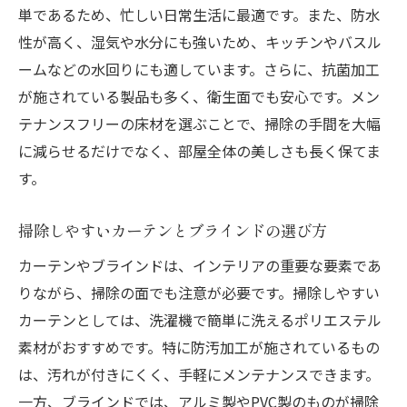
キッチンの掃除が楽になるインテリアアイ
単であるため、忙しい日常生活に最適です。また、防水
デア
性が高く、湿気や水分にも強いため、キッチンやバスル
バスルームの手入れが簡単になるアイテム
ームなどの水回りにも適しています。さらに、抗菌加工
が施されている製品も多く、衛生面でも安心です。メン
掃除が楽なエントランスのデザイン
テナンスフリーの床材を選ぶことで、掃除の手間を大幅
スッキリ収納で掃除の手間を減らす
に減らせるだけでなく、部屋全体の美しさも長く保てま
掃除が楽になるインテリアで部屋をオシャレに
す。
する方法
ホコリがたまりにくい家具選び
掃除しやすいカーテンとブラインドの選び方
掃除が楽になる床の選び方
カーテンやブラインドは、インテリアの重要な要素であ
おしゃれで掃除が簡単なカーテン
りながら、掃除の面でも注意が必要です。掃除しやすい
掃除しやすい照明の選び方
カーテンとしては、洗濯機で簡単に洗えるポリエステル
掃除が楽なアートとデコレーション
素材がおすすめです。特に防汚加工が施されているもの
スタイリッシュで掃除が簡単な収納
は、汚れが付きにくく、手軽にメンテナンスできます。
一方、ブラインドでは、アルミ製やPVC製のものが掃除
インテリア選びで毎日の掃除を簡単にするため