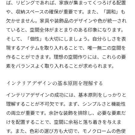
ば、リビングであれば、家族が集まってくつろげる配置
自然光を最大限に活用するアイデア
や、収納スペースの確保が重要です。また、「調和」も
色と光のバランスで作る心地よい空間
欠かせません。家具や装飾品のデザインや色が統一され
成功したインテリア事例を元に家全体の雰囲気
ていると、空間全体がまとまりのある印象になります。
を統一する方法
そして、「個性」も大切にしましょう。自分らしさを表
成功例から学ぶ統一感の出し方
現するアイテムを取り入れることで、唯一無二の空間を
家全体のインテリアテーマを決めるコツ
作ることができます。理想の空間作りには、これらの要
素をバランスよく取り入れることが求められます。
成功した事例にみる統一感のある色使い
部屋ごとの個性を活かしつつ統一感を出す
インテリアデザインの基本原則を理解する
方法
インテリアデザインの成功には、基本原則をしっかりと
成功したインテリア例に学ぶ素材の選び方
理解することが不可欠です。まず、シンプルさと機能性
統一感を持たせるためのアクセントの使い
の両立が重要です。余計な装飾を排除し、必要な要素だ
方
けを配置することで、空間に余裕と落ち着きを与えま
インテリア成功例から盗む家具選びのコツ
す。また、色彩の選び方も大切で、モノクロームの色使