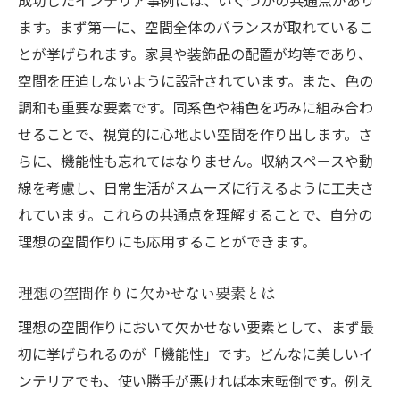
成功したインテリア事例には、いくつかの共通点があり
成功したレイアウトのポイントを分析
ます。まず第一に、空間全体のバランスが取れているこ
空間を有効活用するためのレイアウトの工
とが挙げられます。家具や装飾品の配置が均等であり、
夫
空間を圧迫しないように設計されています。また、色の
インテリア成功例に見るゾーニングの重要
調和も重要な要素です。同系色や補色を巧みに組み合わ
性
せることで、視覚的に心地よい空間を作り出します。さ
家具配置の秘訣と実例
らに、機能性も忘れてはなりません。収納スペースや動
成功例から学ぶ動線計画の基本
線を考慮し、日常生活がスムーズに行えるように工夫さ
快適な空間作りのためのレイアウト技術
れています。これらの共通点を理解することで、自分の
理想のインテリアを実現するための色と光の使
理想の空間作りにも応用することができます。
い方
理想の空間作りに欠かせない要素とは
成功例にみる色彩の選び方
理想の空間作りにおいて欠かせない要素として、まず最
理想の空間を作る配色のテクニック
初に挙げられるのが「機能性」です。どんなに美しいイ
光の使い方で空間の印象を変える方法
ンテリアでも、使い勝手が悪ければ本末転倒です。例え
成功したインテリア事例に学ぶ照明計画