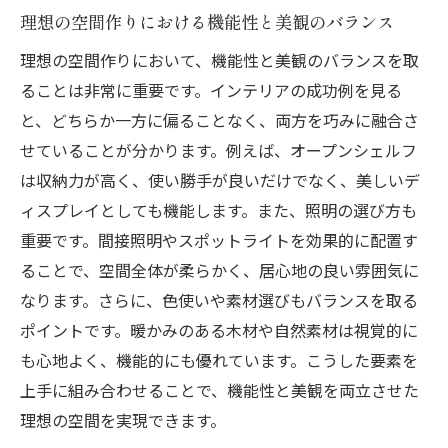
家具配置と調和のポイント
理想の空間作りにおける機能性と美観のバランス
アクセサリーで空間のバランスを取る方法
理想の空間作りにおいて、機能性と美観のバランスを取
実例から学ぶインテリア全体のバランス感
ることは非常に重要です。インテリアの成功例を見る
覚
と、どちらか一方に偏ることなく、両方を巧みに融合さ
成功したインテリア事例に学ぶ個性を光らせる
せていることが分かります。例えば、オープンシェルフ
デザインテクニック
は収納力が高く、使い勝手が良いだけでなく、美しいデ
ィスプレイとしても機能します。また、照明の選び方も
成功例にみる個性的なデザインの作り方
重要です。間接照明やスポットライトを効果的に配置す
理想の空間に個性を取り入れる方法
ることで、空間全体が柔らかく、居心地の良い雰囲気に
成功したインテリア事例に学ぶアクセント
なります。さらに、色使いや素材選びもバランスを取る
の使い方
ポイントです。暖かみのある木材や自然素材は視覚的に
パーソナルスペースを彩るデザインアイデ
も心地よく、機能的にも優れています。こうした要素を
ア
上手に組み合わせることで、機能性と美観を両立させた
成功例から学ぶユニークなデザインの取り
理想の空間を実現できます。
入れ方