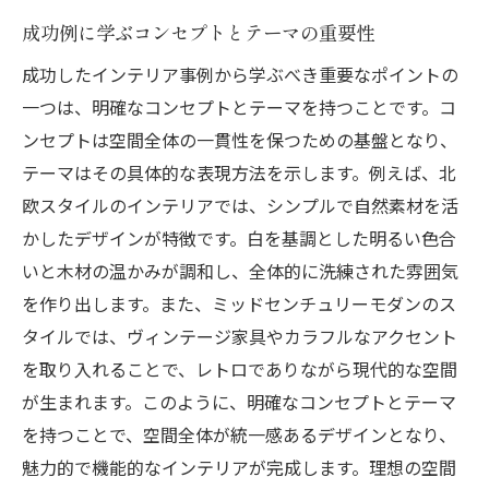
個性を引き立てる家具と装飾の選び方
成功例に学ぶコンセプトとテーマの重要性
理想の空間を作るためのインテリア成功事例か
成功したインテリア事例から学ぶべき重要なポイントの
らの学び
一つは、明確なコンセプトとテーマを持つことです。コ
理想の空間を実現するための成功事例の活
ンセプトは空間全体の一貫性を保つための基盤となり、
用法
テーマはその具体的な表現方法を示します。例えば、北
成功例に学ぶインテリア計画の立て方
欧スタイルのインテリアでは、シンプルで自然素材を活
かしたデザインが特徴です。白を基調とした明るい色合
具体的な成功事例から得るインスピレーシ
いと木材の温かみが調和し、全体的に洗練された雰囲気
ョン
を作り出します。また、ミッドセンチュリーモダンのス
実例に見る成功のポイントとその応用
タイルでは、ヴィンテージ家具やカラフルなアクセント
インテリア成功例を参考にしたリノベーシ
を取り入れることで、レトロでありながら現代的な空間
ョンアイデア
が生まれます。このように、明確なコンセプトとテーマ
成功事例を元に自分の空間をアレンジする
を持つことで、空間全体が統一感あるデザインとなり、
方法
魅力的で機能的なインテリアが完成します。理想の空間