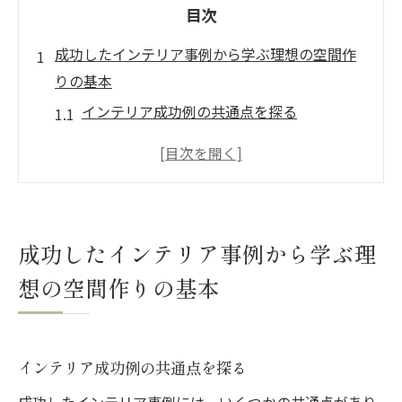
目次
成功したインテリア事例から学ぶ理想の空間作
りの基本
インテリア成功例の共通点を探る
理想の空間作りに欠かせない要素とは
インテリアデザインの基本原則を理解する
成功事例から学ぶインテリアのスタイル選
び
成功したインテリア事例から学ぶ理
理想の空間作りにおける機能性と美観のバ
想の空間作りの基本
ランス
成功例に学ぶコンセプトとテーマの重要性
インテリア成功例から得た空間レイアウトの秘
インテリア成功例の共通点を探る
訣