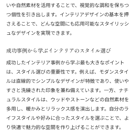
成功例にみる家具選びの基本
いや自然素材を活用することで、視覚的な調和を保ちつ
理想の空間に合った家具を選ぶポイント
つ個性を引き出します。インテリアデザインの基本を押
成功したインテリア事例に学ぶ家具のスタ
さえることで、どんな空間にも応用可能なスタイリッシ
イル
ュなデザインを実現できます。
機能性とデザインを兼ね備えた家具選び
成功事例から学ぶインテリアのスタイル選び
成功例から学ぶ家具の配置と組み合わせ
成功したインテリア事例から学ぶ最も大きなポイント
家具選びで失敗しないためのチェックポイ
は、スタイル選びの重要性です。例えば、モダンスタイ
ント
ルは直線的でシンプルなデザインが特徴であり、使いや
実例で見るインテリアのバランスと調和の重要
すさと洗練された印象を兼ね備えています。一方、ナチ
性
ュラルスタイルは、ウッドやストーンなどの自然素材を
成功事例に学ぶインテリアのバランス
多用し、暖かみとリラックス感を演出します。自分のラ
理想の空間作りに欠かせない調和の取り方
イフスタイルや好みに合ったスタイルを選ぶことで、よ
成功したインテリア事例に見る色と素材の
り快適で魅力的な空間を作り上げることができます。
調和