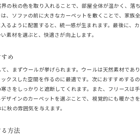
然界の秋の色を取り入れることで、部屋全体が温かく、落
秋の香りを楽しむディフューザーやキャンドルの活用
では、ソファの前に大きなカーペットを敷くことで、家族
秋らしいテーブルセッティングのアイデア
に入るように配置すると、統一感が生まれます。最後に、カ
家族で楽しむ秋のインテリア模様替えプロジェクト
かい素材を選ぶと、快適さが向上します。
すすめ
して、まずウールが挙げられます。ウールは天然素材であ
ラックスした空間を作るのに最適です。次におすすめするの
の寒さをしっかりと遮断してくれます。また、フリースは
いデザインのカーペットを選ぶことで、視覚的にも暖かさ
体に秋の雰囲気を与えます。
する方法