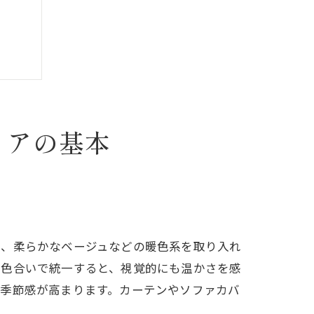
リアの基本
法
赤、柔らかなベージュなどの暖色系を取り入れ
の色合いで統一すると、視覚的にも温かさを感
ト例
に季節感が高まります。カーテンやソファカバ