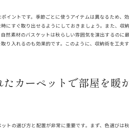
照明で演出する秋の温かみ
なポイントです。季節ごとに使うアイテムは異なるため、
落ち着いたカラーリングのデコレーション例
な時にすぐ取り出せるようにしておきましょう。また、収
秋の色と模様でインテリアを一新するアイデア
、自然素材のバスケットは秋らしい雰囲気を演出するのに
秋のトレンドカラーを取り入れた模様替え
を取り入れるのも効果的です。このように、収納術を工夫
模様で季節感を演出するコツ
アクセントウォールで秋の雰囲気を作る方法
秋らしい柄のファブリックアイテムの選び方
部屋のポイントになる模様の取り入れ方
れたカーペットで部屋を暖
季節ごとの模様替えを楽しむヒント
秋の暖かさを感じる部屋作りインテリア模様替えの実践
カーペットやラグを使った温かみのある部屋作り
クッションとブランケットで居心地の良い空間に
ペットの選び方と配置が非常に重要です。まず、色選びは
暖炉やストーブを使ったインテリアの工夫