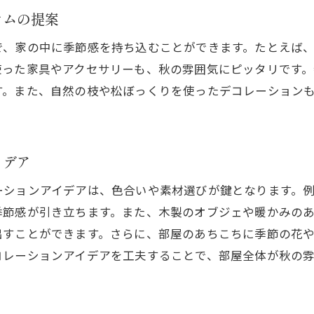
インテリアにグリーンを加えて居心地をアップ
テムの提案
秋の魅力を引き出す暖色系小物の使い方
で、家の中に季節感を持ち込むことができます。たとえば
暖色系の小物で部屋を彩る方法
使った家具やアクセサリーも、秋の雰囲気にピッタリです。
秋の風合いを感じるファブリックアイテムの選び方
す。また、自然の枝や松ぼっくりを使ったデコレーション
小物でアクセントを作る配置のコツ
暖色系のキャンドルで温かみをプラス
イデア
季節感を高めるウォールデコレーションのアイデア
秋のテーマに合わせたテーブルデコレーション
ーションアイデアは、色合いや素材選びが鍵となります。
落ち着きのある秋のインテリアデコレーションのコツ
季節感が引き立ちます。また、木製のオブジェや暖かみの
出すことができます。さらに、部屋のあちこちに季節の花
シンプルで落ち着いたデコレーションの基本
コレーションアイデアを工夫することで、部屋全体が秋の
秋の自然を取り入れたデコレーションアイデア
異素材を組み合わせたデコレーションのテクニック
秋らしいアート作品や写真の飾り方