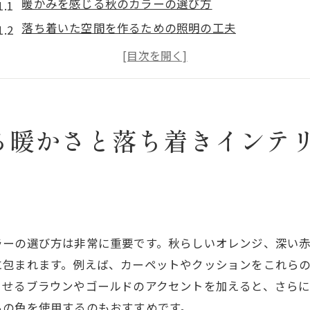
暖かみを感じる秋のカラーの選び方
落ち着いた空間を作るための照明の工夫
秋らしさを引き立てる素材選びのポイント
自然素材を使った秋のインテリアアイテムの提案
季節感を演出するデコレーションのアイデア
落ち着いた空間を実現する収納術
る暖かさと落ち着きインテ
秋の色合いを取り入れたカーペットで部屋を暖かくする方
秋色カーペットの選び方と配置のコツ
暖かさを感じる素材のカーペットのおすすめ
カーペットで部屋全体のトーンを統一する方法
ラーの選び方は非常に重要です。秋らしいオレンジ、深い
カーペットのデザインで秋の雰囲気を演出する
に包まれます。例えば、カーペットやクッションをこれら
カーペットと他のインテリアアイテムのコーディネー
させるブラウンやゴールドのアクセントを加えると、さら
季節ごとに楽しめるカーペットの交換術
らの色を使用するのもおすすめです。