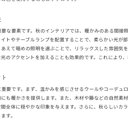
季節感を演出する秋のインテリアクッションの選び方
秋にぴったりのクッションカバーの素材
夫
色合いとデザインで季節感を取り入れる方法
重要な要素です。秋のインテリアでは、暖かみのある間接
クッションの配置で部屋の雰囲気を変えるアイデア
ライトやテーブルランプを配置することで、柔らかい光が
異なるサイズのクッションを組み合わせるテクニック
、あえて暗めの照明を選ぶことで、リラックスした雰囲気
秋の模様替えに合うクッションの組み合わせ例
な光のアクセントを加えることも効果的です。これにより、
DIYクッションカバーで個性をプラスする方法
秋のインテリア模様替えで部屋を居心地よくするポイント
ント
部屋全体のバランスを考えたレイアウトの提案
に重要です。まず、温かみを感じさせるウールやコーデュ
秋にぴったりの家具の配置替えアイデア
的にも暖かさを提供します。また、木材や籐などの自然素
季節の変化を感じさせる小物の取り入れ方
空間全体に穏やかな印象を与えます。さらに、秋らしいカ
リラックスできる空間作りのための香りの演出
きます。
秋の模様替えで重要な照明の選び方