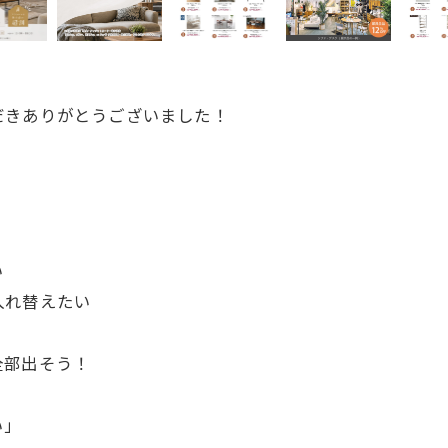
だきありがとうございました！
、
い
入れ替えたい
全部出そう！
い」